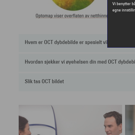
Vi benytter b
egne innstilli
Hvem er OCT dybdebilde er spesielt viktig for?
Hvordan sjekker vi øyehelsen din med OCT dybdeb
Slik tas OCT bildet