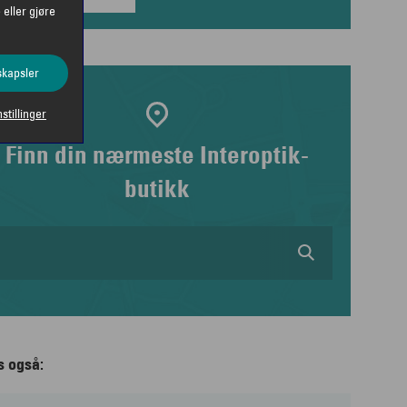
 eller gjøre
skapsler
nstillinger
Finn din nærmeste Interoptik-
butikk
s også: