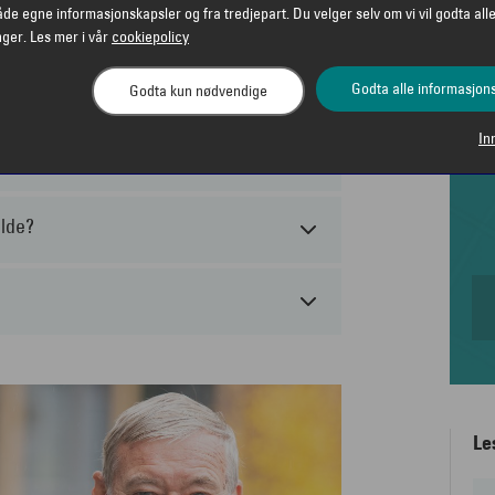
åde egne informasjonskapsler og fra tredjepart. Du velger selv om vi vil godta alle
nger. Les mer i vår
cookiepolicy
Godta alle informasjon
Godta kun nødvendige
In
ilde?
Le