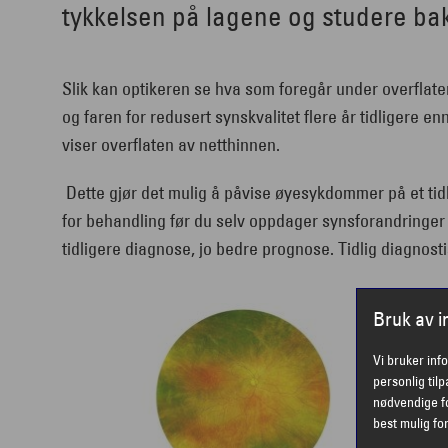
tykkelsen på lagene og studere bak
Slik kan optikeren se hva som foregår under overfla
og faren for redusert synskvalitet flere år tidligere 
viser overflaten av netthinnen.
Dette gjør det mulig å påvise øyesykdommer på et tid
for behandling før du selv oppdager synsforandringer 
tidligere diagnose, jo bedre prognose. Tidlig diagnost
Bruk av 
Vi bruker inf
personlig til
nødvendige fo
best mulig fo