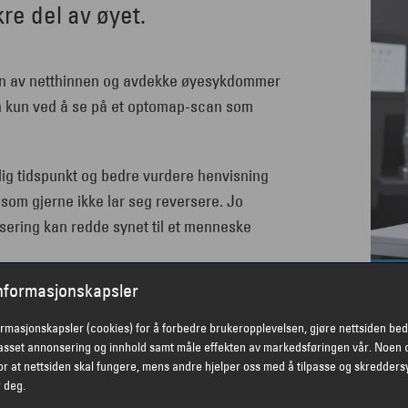
re del av øyet.
ten av netthinnen og avdekke øyesykdommer
enn kun ved å se på et optomap-scan som
lig tidspunkt og bedre vurdere henvisning
som gjerne ikke lar seg reversere. Jo
isering kan redde synet til et menneske
U
informasjonskapsler
O
ormasjonskapsler (cookies) for å forbedre brukeropplevelsen, gjøre nettsiden bed
passet annonsering og innhold samt måle effekten av markedsføringen vår. Noen 
vei
r at nettsiden skal fungere, mens andre hjelper oss med å tilpasse og skredders
r deg.