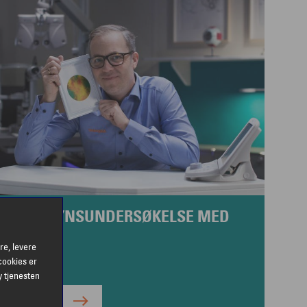
TVIDET SYNSUNDERSØKELSE MED
PTOMAP
re, levere
cookies er
l. pris 1190,-
y tjenesten
BESTILL TIME