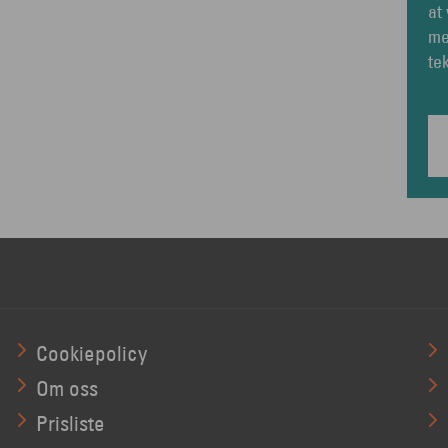
at
me
te
Cookiepolicy
Om oss
Prisliste