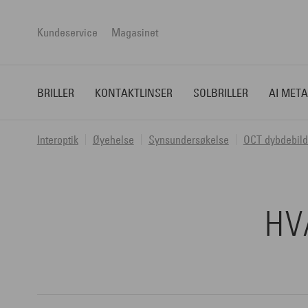
Kundeservice
Magasinet
BRILLER
KONTAKTLINSER
SOLBRILLER
AI META
Interoptik
Øyehelse
Synsundersøkelse
OCT dybdebil
HV