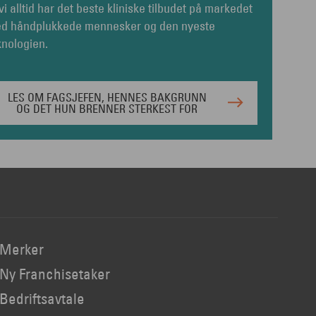
 vi alltid har det beste kliniske tilbudet på markedet
d håndplukkede mennesker og den nyeste
knologien.
LES OM FAGSJEFEN, HENNES BAKGRUNN
OG DET HUN BRENNER STERKEST FOR
Merker
Ny Franchisetaker
Bedriftsavtale