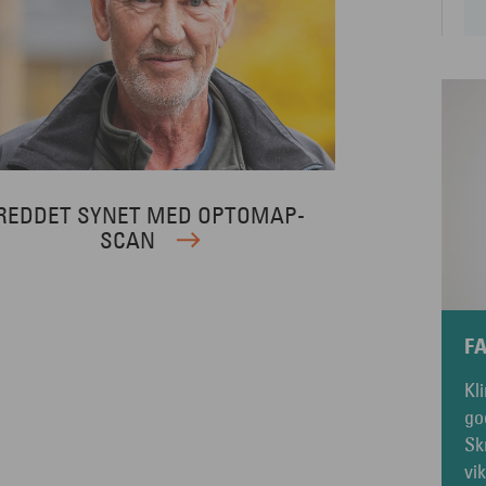
REDDET SYNET MED OPTOMAP-
SCAN
F
Kl
go
Sk
vi