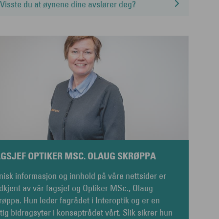
Visste du at øynene dine avslører deg?
AGSJEF OPTIKER MSC. OLAUG SKRØPPA
inisk informasjon og innhold på våre nettsider er
dkjent av vår fagsjef og Optiker MSc., Olaug
røppa. Hun leder fagrådet i Interoptik og er en
ktig bidragsyter i konseptrådet vårt. Slik sikrer hun