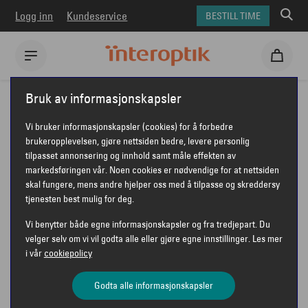
Logg inn
Kundeservice
BESTILL TIME
Interoptik
Brilleglass
Bruk av informasjonskapsler
Vi bruker informasjonskapsler (cookies) for å forbedre
BRILLER
brukeropplevelsen, gjøre nettsiden bedre, levere personlig
tilpasset annonsering og innhold samt måle effekten av
BRILLEGLASS - TYPER
markedsføringen vår. Noen cookies er nødvendige for at nettsiden
skal fungere, mens andre hjelper oss med å tilpasse og skreddersy
OG EGENSKAPER
tjenesten best mulig for deg.
Vi benytter både egne informasjonskapsler og fra tredjepart. Du
velger selv om vi vil godta alle eller gjøre egne innstillinger. Les mer
i vår
cookiepolicy
Godta alle informasjonskapsler