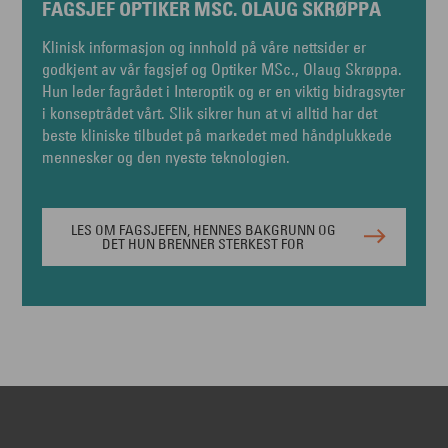
FAGSJEF OPTIKER MSC. OLAUG SKRØPPA
Klinisk informasjon og innhold på våre nettsider er
godkjent av vår fagsjef og Optiker MSc., Olaug Skrøppa.
Hun leder fagrådet i Interoptik og er en viktig bidragsyter
i konseptrådet vårt. Slik sikrer hun at vi alltid har det
beste kliniske tilbudet på markedet med håndplukkede
mennesker og den nyeste teknologien.
LES OM FAGSJEFEN, HENNES BAKGRUNN OG
DET HUN BRENNER STERKEST FOR