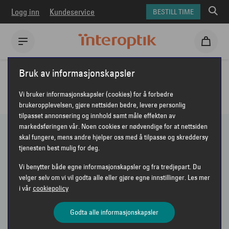
Logg inn
Kundeservice
BESTILL TIME
Interoptik
Solbriller
Bruk av informasjonskapsler
ALLE SOLBRILLER HOS INTEROPTIK
Vi bruker informasjonskapsler (cookies) for å forbedre
brukeropplevelsen, gjøre nettsiden bedre, levere personlig
tilpasset annonsering og innhold samt måle effekten av
markedsføringen vår. Noen cookies er nødvendige for at nettsiden
skal fungere, mens andre hjelper oss med å tilpasse og skreddersy
22 PRODUKTER
tjenesten best mulig for deg.
Vi benytter både egne informasjonskapsler og fra tredjepart. Du
Vis bare nyheter
velger selv om vi vil godta alle eller gjøre egne innstillinger. Les mer
i vår
cookiepolicy
Sorter etter
Anbefalt
VIS FILTER
Godta alle informasjonskapsler