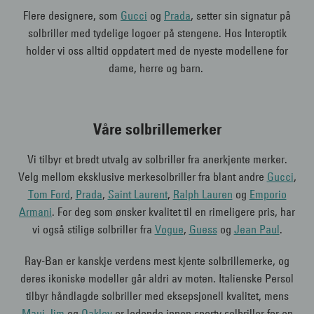
Flere designere, som
Gucci
og
Prada
, setter sin signatur på
solbriller med tydelige logoer på stengene. Hos Interoptik
holder vi oss alltid oppdatert med de nyeste modellene for
dame, herre og barn.
Våre solbrillemerker
Vi tilbyr et bredt utvalg av solbriller fra anerkjente merker.
Velg mellom eksklusive merkesolbriller fra blant andre
Gucci
,
Tom Ford
,
Prada
,
Saint Laurent
,
Ralph Lauren
og
Emporio
Armani
. For deg som ønsker kvalitet til en rimeligere pris, har
vi også stilige solbriller fra
Vogue
,
Guess
og
Jean Paul
.
Ray-Ban er kanskje verdens mest kjente solbrillemerke, og
deres ikoniske modeller går aldri av moten. Italienske Persol
tilbyr håndlagde solbriller med eksepsjonell kvalitet, mens
Maui Jim
og
Oakley
er ledende innen sporty solbriller for en