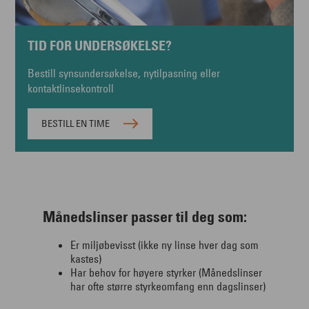
TID FOR UNDERSØKELSE?
Bestill synsundersøkelse, nytilpasning eller
kontaktlinsekontroll
BESTILL EN TIME
Månedslinser passer til deg som:
Er miljøbevisst (ikke ny linse hver dag som
kastes)
Har behov for høyere styrker (Månedslinser
har ofte større styrkeomfang enn dagslinser)