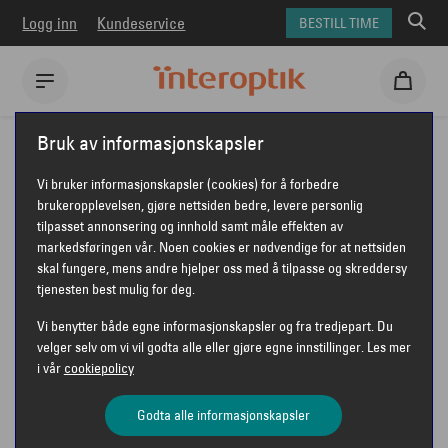
Logg inn
Kundeservice
BESTILL TIME
Interoptik
Om kontaktlinser
Linsetyper
Månedslinser
Bruk av informasjonskapsler
Vi bruker informasjonskapsler (cookies) for å forbedre
LINSETYPER
brukeropplevelsen, gjøre nettsiden bedre, levere personlig
tilpasset annonsering og innhold samt måle effekten av
DETTE ER
markedsføringen vår. Noen cookies er nødvendige for at nettsiden
skal fungere, mens andre hjelper oss med å tilpasse og skreddersy
MÅNEDSLINSER
tjenesten best mulig for deg.
Vi benytter både egne informasjonskapsler og fra tredjepart. Du
velger selv om vi vil godta alle eller gjøre egne innstillinger. Les mer
i vår
cookiepolicy
Godta alle informasjonskapsler