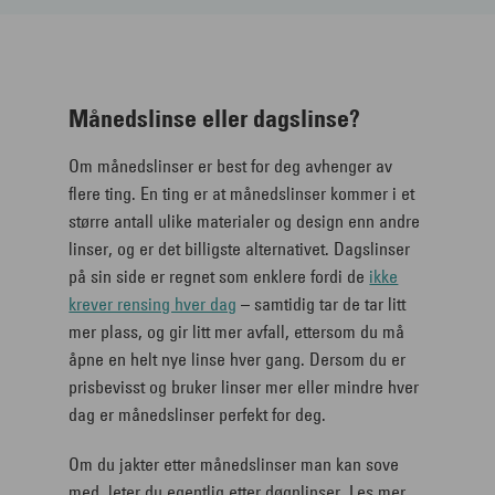
Månedslinse eller dagslinse?
Om månedslinser er best for deg avhenger av
flere ting. En ting er at månedslinser kommer i et
større antall ulike materialer og design enn andre
linser, og er det billigste alternativet. Dagslinser
på sin side er regnet som enklere fordi de
ikke
krever rensing hver dag
– samtidig tar de tar litt
mer plass, og gir litt mer avfall, ettersom du må
åpne en helt nye linse hver gang. Dersom du er
prisbevisst og bruker linser mer eller mindre hver
dag er månedslinser perfekt for deg.
Om du jakter etter månedslinser man kan sove
med, leter du egentlig etter døgnlinser. Les mer