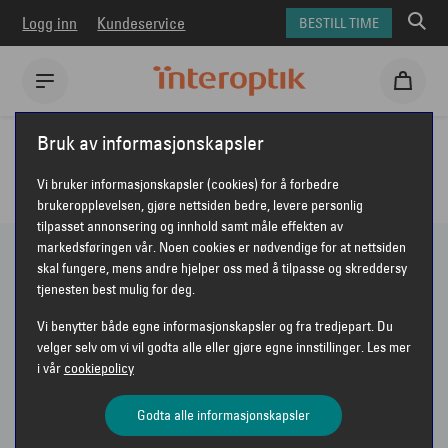
Logg inn
Kundeservice
BESTILL TIME
Interoptik
Solbriller
Tommy Hilfiger
Bruk av informasjonskapsler
TOMMY HILFIGER SOLBRILLER
Vi bruker informasjonskapsler (cookies) for å forbedre
brukeropplevelsen, gjøre nettsiden bedre, levere personlig
tilpasset annonsering og innhold samt måle effekten av
markedsføringen vår. Noen cookies er nødvendige for at nettsiden
skal fungere, mens andre hjelper oss med å tilpasse og skreddersy
3 PRODUKTER
tjenesten best mulig for deg.
Vi benytter både egne informasjonskapsler og fra tredjepart. Du
Vis bare nyheter
velger selv om vi vil godta alle eller gjøre egne innstillinger. Les mer
i vår
cookiepolicy
Sorter etter
Anbefalt
VIS FILTER
Godta alle informasjonskapsler