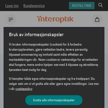
Logg inn
Kundeservice
BESTILL TIME
Interoptik
Solbriller
Bruk av informasjonskapsler
ALLE SOLBRILLER HOS INTEROPTIK
Vi bruker informasjonskapsler (cookies) for å forbedre
brukeropplevelsen, gjøre nettsiden bedre, levere personlig
tilpasset annonsering og innhold samt måle effekten av
markedsføringen vår. Noen cookies er nødvendige for at nettsiden
skal fungere, mens andre hjelper oss med å tilpasse og skreddersy
72 PRODUKTER
tjenesten best mulig for deg.
Vi benytter både egne informasjonskapsler og fra tredjepart. Du
Vis bare nyheter
velger selv om vi vil godta alle eller gjøre egne innstillinger. Les mer
i vår
cookiepolicy
Sorter etter
Anbefalt
VIS FILTER
Godta alle informasjonskapsler