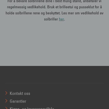
For å bevare solbrillene dine i best mulig stand, anbefaler vi
regelmessig vedlikehold. Bruk et brilleetui og pusseklut for å
holde solbrillene rene og beskyttet. Les mer om vedlikehold av
solbriller
her
.
Kontakt oss
Garantier
Kjøps- og leveransevilkår