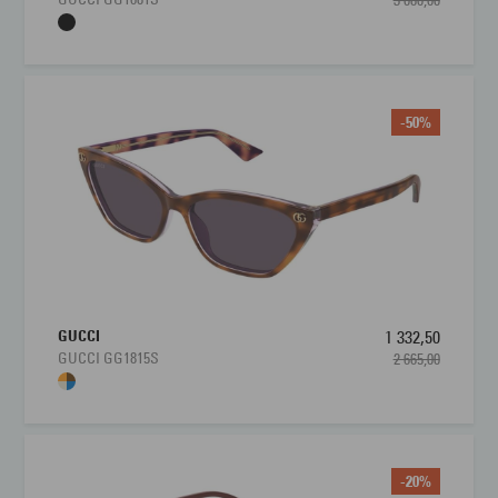
3 080,00
-50%
GUCCI
1 332,50
GUCCI GG1815S
2 665,00
-20%