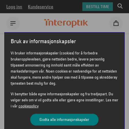
Logg inn
Kundeservice
BESTILL TIME
Interoptik
Bruk av informasjonskapsler
Vi bruker informasjonskapsler (cookies) for å forbedre
brukeropplevelsen, gjøre nettsiden bedre, levere personlig
tilpasset annonsering og innhold samt måle effekten av
INTEROPTIK EVENSEN &
markedsføringen vår. Noen cookies er nødvendige for at nettsiden
skal fungere, mens andre hjelper oss med å tilpasse og skreddersy
RØNNING - MOSS
tjenesten best mulig for deg.
Vi benytter både egne informasjonskapsler og fra tredjepart. Du
velger selv om vi vil godta alle eller gjøre egne innstillinger. Les mer
i vår
cookiepolicy
Interoptik Evensen & Rønning - Moss
Godta alle informasjonskapsler
Dronningensgt. 14