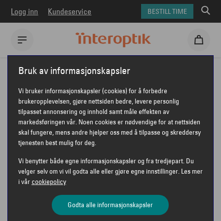
Logg inn
Kundeservice
BESTILL TIME
Interoptik
Bruk av informasjonskapsler
Vi bruker informasjonskapsler (cookies) for å forbedre
brukeropplevelsen, gjøre nettsiden bedre, levere personlig
tilpasset annonsering og innhold samt måle effekten av
INTEROPTIK H. A.
markedsføringen vår. Noen cookies er nødvendige for at nettsiden
skal fungere, mens andre hjelper oss med å tilpasse og skreddersy
MORTENSEN
tjenesten best mulig for deg.
Vi benytter både egne informasjonskapsler og fra tredjepart. Du
velger selv om vi vil godta alle eller gjøre egne innstillinger. Les mer
i vår
cookiepolicy
Interoptik H. A. Mortensen
Godta alle informasjonskapsler
Brugt. 14B