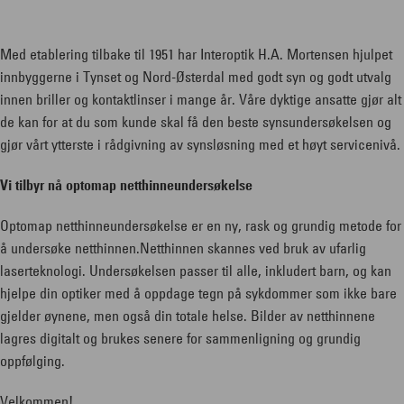
Med etablering tilbake til 1951 har Interoptik H.A. Mortensen hjulpet
innbyggerne i Tynset og Nord-Østerdal med godt syn og godt utvalg
innen briller og kontaktlinser i mange år. Våre dyktige ansatte gjør alt
de kan for at du som kunde skal få den beste synsundersøkelsen og
gjør vårt ytterste i rådgivning av synsløsning med et høyt servicenivå.
Vi tilbyr nå optomap netthinneundersøkelse
Optomap netthinneundersøkelse er en ny, rask og grundig metode for
å undersøke netthinnen.Netthinnen skannes ved bruk av ufarlig
laserteknologi. Undersøkelsen passer til alle, inkludert barn, og kan
hjelpe din optiker med å oppdage tegn på sykdommer som ikke bare
gjelder øynene, men også din totale helse. Bilder av netthinnene
lagres digitalt og brukes senere for sammenligning og grundig
oppfølging.
Velkommen!