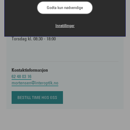
2500 Tynset
Godta kun nødvendige
Åpningstider
Innstillinger
Mandag - onsdag og fredag kl. 08:30-16:30
Torsdag kl. 08:30 - 18:00
Kontaktinformasjon
62 48 03 16
mortensen@interoptik.no
BESTILL TIME HOS OSS