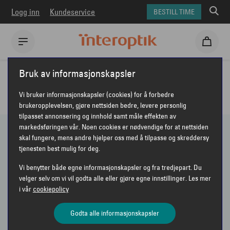
Logg inn
Kundeservice
BESTILL TIME
Interoptik
Briller
Ray-Ban
Bruk av informasjonskapsler
RAY-BAN BRILLER
Vi bruker informasjonskapsler (cookies) for å forbedre
brukeropplevelsen, gjøre nettsiden bedre, levere personlig
tilpasset annonsering og innhold samt måle effekten av
markedsføringen vår. Noen cookies er nødvendige for at nettsiden
skal fungere, mens andre hjelper oss med å tilpasse og skreddersy
45 PRODUKTER
tjenesten best mulig for deg.
Vi benytter både egne informasjonskapsler og fra tredjepart. Du
Vis bare nyheter
velger selv om vi vil godta alle eller gjøre egne innstillinger. Les mer
i vår
cookiepolicy
Sorter etter
Anbefalt
VIS FILTER
Godta alle informasjonskapsler