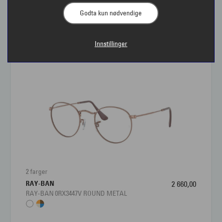
Godta kun nødvendige
Briller fra Ray-Ban | Interoptik
Innstillinger
Ray-Ban® ble etablert i 1929 da det amerikanske
forsvaret trengte en ny type solbrille som kunne
beskytte pilotenes øyne mot det intense sollyset i
høye høyder. Ray-Ban brillene ble tilgjengelig i
butikker fra 1936. Ray-Ban® er i dag verdens mest
berømte brillemerker og designer innfatninger som
er populære. Ray-Ban er er evig, amerikansk
klassiker.
2 farger
I over 85 år har Ray-Ban® bidratt til å flytte grenser
RAY-BAN
2 660,00
innen musikk og kunst. Fra James Dean til Audrey
RAY-BAN 0RX3447V ROUND METAL
Hepburn og Michael Jackson har Ray-Ban® bevist
at de produserer briller og solbriller som er