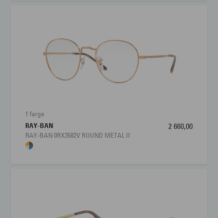
uunnværlige for kulturelle ikoner. Ray-Ban®
produserer innfatninger i karbonfiber eller liteforce
for dame, herre og barn.
1 farge
RAY-BAN
2 660,00
RAY-BAN 0RX3582V ROUND METAL II