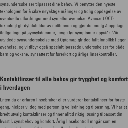
synsundersøkelser tilpasset dine behov. Vi benytter den nyeste
teknologien for å sikre nøyaktige målinger og tidlig oppdagelse av
eventuelle utfordringer med syn eller øyehelse. Avansert OCT-
teknologi gir dybdebilder av netthinnen og gjør det mulig å oppdage
tidlige tegn på øyesykdommer, lenge før symptomer oppstår. Vår
utvidede synsundersøkelse med Optomap gir deg fullt innblikk i egen
øyehelse, og vi tilbyr også spesialtilpassede undersøkelser for både
barn og voksne, synsattest for førerkort og årlige linsekontroller.
Kontaktlinser til alle behov gir trygghet og komfort
i hverdagen
Enten du er erfaren linsebruker eller vurderer kontaktlinser for første
gang, hjelper vi deg med personlig veiledning og tilpasning. Vi har et
bredt utvalg kontaktlinser og finner alltid riktig løsning tilpasset din
livsstil, synsbehov og komfort. Årlig linsekontroll inngår som en