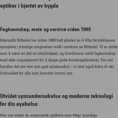
optiker i hjertet av bygda
Fagkunnskap, mote og service siden 1999
Interoptik Nittedal har siden 1999 hatt gleden av å tilby førsteklasses
synspleie i trivelige omgivelser midt i sentrum av Nittedal. Vi er stolte
over å være en del av lokalmiljøet, og kombinerer solid fagkunnskap
med ekte engasjement for å skape gode kundeopplevelser. For oss
handler det om mer enn god synskomfort – vi skal også bidra til økt
livskvalitet for alle som kommer innom oss.
Utvidet synsundersøkelse og moderne teknologi
for din øyehelse
Hos oss møter du autoriserte optikere som tilbyr grundige