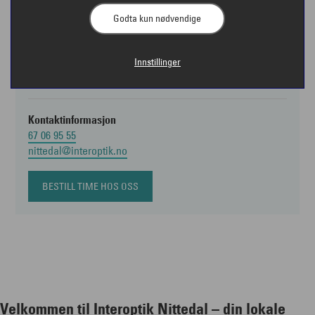
Godta kun nødvendige
Åpningstider
Mandag - fredag kl. 10:00 - 18:00
Lørdag kl. 10:00 - 15:00
Innstillinger
Kontaktinformasjon
67 06 95 55
nittedal@interoptik.no
BESTILL TIME HOS OSS
Velkommen til Interoptik Nittedal – din lokale