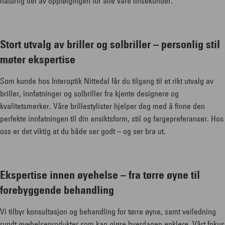
naturlig del av oppfølgingen for alle våre linsekunder.
Stort utvalg av briller og solbriller – personlig stil
møter ekspertise
Som kunde hos Interoptik Nittedal får du tilgang til et rikt utvalg av
briller, innfatninger og solbriller fra kjente designere og
kvalitetsmerker. Våre brillestylister hjelper deg med å finne den
perfekte innfatningen til din ansiktsform, stil og fargepreferanser. Hos
oss er det viktig at du både ser godt – og ser bra ut.
Ekspertise innen øyehelse – fra tørre øyne til
forebyggende behandling
Vi tilbyr konsultasjon og behandling for tørre øyne, samt veiledning
rundt øyehelseprodukter som kan gjøre hverdagen enklere. Vårt fokus