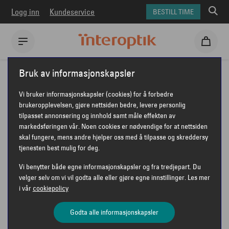
Logg inn
Kundeservice
BESTILL TIME
Interoptik
Bruk av informasjonskapsler
Vi bruker informasjonskapsler (cookies) for å forbedre
brukeropplevelsen, gjøre nettsiden bedre, levere personlig
tilpasset annonsering og innhold samt måle effekten av
INTEROPTIK NITTEDAL
markedsføringen vår. Noen cookies er nødvendige for at nettsiden
skal fungere, mens andre hjelper oss med å tilpasse og skreddersy
tjenesten best mulig for deg.
Vi benytter både egne informasjonskapsler og fra tredjepart. Du
velger selv om vi vil godta alle eller gjøre egne innstillinger. Les mer
Interoptik Nittedal
i vår
cookiepolicy
Mattias Skytters v. 7
1482 Nittedal
Godta alle informasjonskapsler