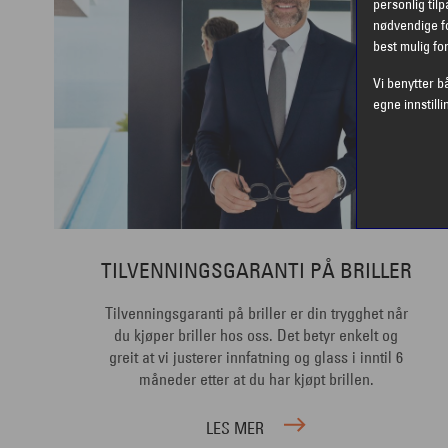
personlig til
nødvendige fo
best mulig fo
Vi benytter b
egne innstilli
TILVENNINGSGARANTI PÅ BRILLER
Tilvenningsgaranti på briller er din trygghet når
du kjøper briller hos oss. Det betyr enkelt og
greit at vi justerer innfatning og glass i inntil 6
måneder etter at du har kjøpt brillen.
LES MER