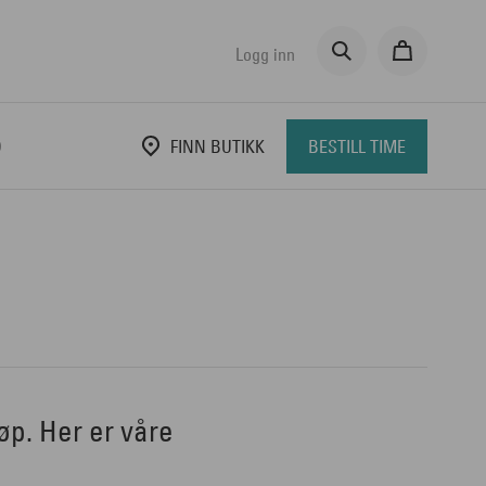
Logg inn
D
FINN BUTIKK
BESTILL TIME
jøp. Her er våre