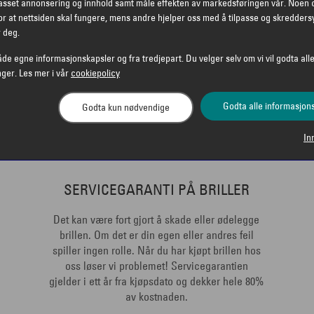
passet annonsering og innhold samt måle effekten av markedsføringen vår. Noen 
r at nettsiden skal fungere, mens andre hjelper oss med å tilpasse og skredders
r deg.
åde egne informasjonskapsler og fra tredjepart. Du velger selv om vi vil godta alle
nger. Les mer i vår
cookiepolicy
Godta alle informasjon
Godta kun nødvendige
In
SERVICEGARANTI PÅ BRILLER
Det kan være fort gjort å skade eller ødelegge
brillen. Om det er din egen eller andres feil
spiller ingen rolle. Når du har kjøpt brillen hos
oss løser vi problemet! Servicegarantien
gjelder i ett år fra kjøpsdato og dekker hele 80%
av kostnaden.