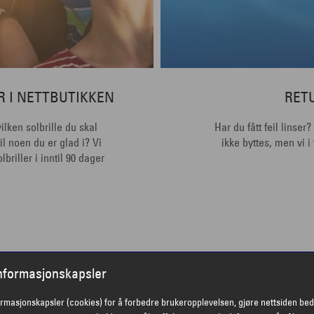
R I NETTBUTIKKEN
RET
lken solbrille du skal
Har du fått feil linser
il noen du er glad i? Vi
ikke byttes, men vi i
briller i inntil 90 dager
informasjonskapsler
ormasjonskapsler (cookies) for å forbedre brukeropplevelsen, gjøre nettsiden bed