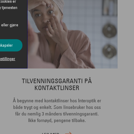
cookies er
y tjenesten
 eller gjøre
skapsler
nstillinger
TILVENNINGSGARANTI PÅ
KONTAKTLINSER
Å begynne med kontaktlinser hos Interoptik er
både trygt og enkelt. Som linsebruker hos oss
får du nemlig 3 månders tilvenningsgaranti.
Ikke fornøyd, pengene tilbake.