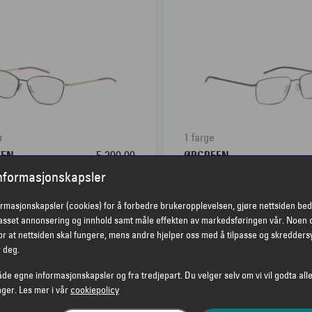
r
1 farge
EEN
5 200,00
ØRGREEN
EN CELESTIAL
ØRGREEN FASTER
informasjonskapsler
ormasjonskapsler (cookies) for å forbedre brukeropplevelsen, gjøre nettsiden bed
passet annonsering og innhold samt måle effekten av markedsføringen vår. Noen 
r at nettsiden skal fungere, mens andre hjelper oss med å tilpasse og skredders
r deg.
åde egne informasjonskapsler og fra tredjepart. Du velger selv om vi vil godta alle
nger. Les mer i vår
cookiepolicy