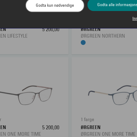
Godta alle informasjon
Godta kun nødvendige
In
1 farge
EEN
5 200,00
ØRGREEN
EN LIFESTYLE
ØRGREEN NORTHERN
r
1 farge
EEN
5 200,00
ØRGREEN
EN ONE MORE TIME
ØRGREEN ONE MORE TIME