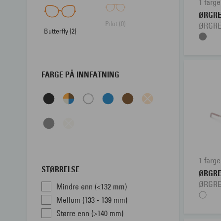
1 farge
ØRGR
Pilot (0)
ØRGRE
Butterfly (2)
FARGE PÅ INNFATNING
1 farge
STØRRELSE
ØRGR
ØRGRE
Mindre enn (<132 mm)
Mellom (133 - 139 mm)
Større enn (>140 mm)