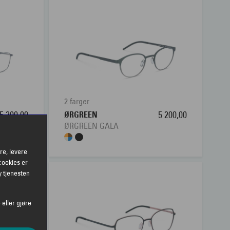
2 farger
5 200,00
ØRGREEN
5 200,00
ØRGREEN GALA
re, levere
cookies er
y tjenesten
 eller gjøre