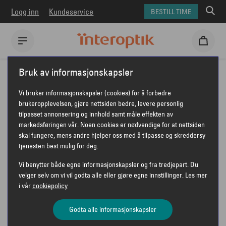
Logg inn
Kundeservice
BESTILL TIME
Interoptik
Bruk av informasjonskapsler
Vi bruker informasjonskapsler (cookies) for å forbedre
brukeropplevelsen, gjøre nettsiden bedre, levere personlig
tilpasset annonsering og innhold samt måle effekten av
INTEROPTIK FARSUND
markedsføringen vår. Noen cookies er nødvendige for at nettsiden
skal fungere, mens andre hjelper oss med å tilpasse og skreddersy
tjenesten best mulig for deg.
Vi benytter både egne informasjonskapsler og fra tredjepart. Du
velger selv om vi vil godta alle eller gjøre egne innstillinger. Les mer
Interoptik Farsund
i vår
cookiepolicy
Barbrosgate 5
4550 Farsund
Godta alle informasjonskapsler