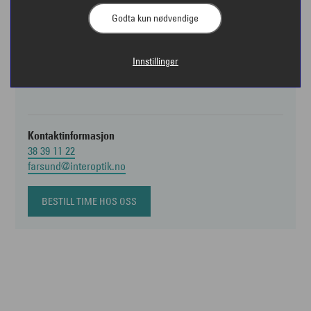
Godta kun nødvendige
Åpningstider
Mandag - fredag kl. 09:00 - 17:00
Torsdag kl. 09:00 - 18:00
Innstillinger
Lørdag kl. 10:00 - 14:00
Kontaktinformasjon
38 39 11 22
farsund@interoptik.no
BESTILL TIME HOS OSS