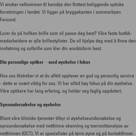
Vi ønsker velkommen til kanskje den flottest beliggende optiske
forretningen i landet. Vi ligger på bryggekanten i sommerbyen
Farsund.
Lurer du på hvilken brille som vil passe deg best? Våre faste butikk-
medarbeidere er alle brillestylister. De vil hjelpe deg med å finne den
innfatning og solbrille som kler din ansiktsform best.
Din personlige optiker - med øyehelse i fokus
Hos oss tilstreber vi at du alltid opplever en god og personlig service
- dette er svært viktig for oss. Vi har alltid høy fokus på din øyehelse.
Våre optikere har lang erfaring, og holder seg faglig oppdatert.
Synsundersøkelse og øyehelse
Blant våre kliniske tjenester tilbyr vi øyehelseundersøkelse og
synsundersøkelse med netthinne-skanning og tverrsnittanalyse av
netthinnen (OCT). Vi er spesialister på tørre øyne og på kontaktlinser.