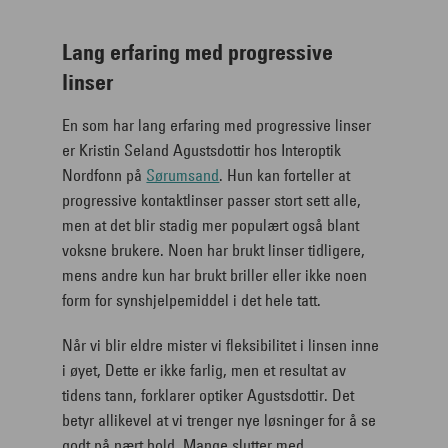
Lang erfaring med progressive
linser
En som har lang erfaring med progressive linser
er Kristin Seland Agustsdottir hos Interoptik
Nordfonn på
Sørumsand
. Hun kan forteller at
progressive kontaktlinser passer stort sett alle,
men at det blir stadig mer populært også blant
voksne brukere. Noen har brukt linser tidligere,
mens andre kun har brukt briller eller ikke noen
form for synshjelpemiddel i det hele tatt.
Når vi blir eldre mister vi fleksibilitet i linsen inne
i øyet, Dette er ikke farlig, men et resultat av
tidens tann, forklarer optiker Agustsdottir. Det
betyr allikevel at vi trenger nye løsninger for å se
godt på nært hold. Mange slutter med