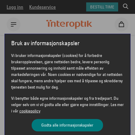
Logg inn
Kundeservice
BESTILL TIME
Interoptik
Om kontaktlinser
Linsetyper
Progressive linser
Bruk av informasjonskapsler
Vi bruker informasjonskapsler (cookies) for å forbedre
LINSETYPER
brukeropplevelsen, gjøre nettsiden bedre, levere personlig
tilpasset annonsering og innhold samt måle effekten av
PROGRESSIVE LINSER
markedsføringen vår. Noen cookies er nødvendige for at nettsiden
skal fungere, mens andre hjelper oss med å tilpasse og skreddersy
tjenesten best mulig for deg.
Vi benytter både egne informasjonskapsler og fra tredjepart. Du
velger selv om vi vil godta alle eller gjøre egne innstillinger. Les mer
i vår
cookiepolicy
Godta alle informasjonskapsler