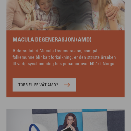
MACULA DEGENERASJON (AMD)
Aldersrelatert Macula Degenerasjon, som på
folkemunne blir kalt forkalkning, er den største årsaken
til varig synshemming hos personer over 50 år i Norge.
TØRR ELLER VÅT AMD?