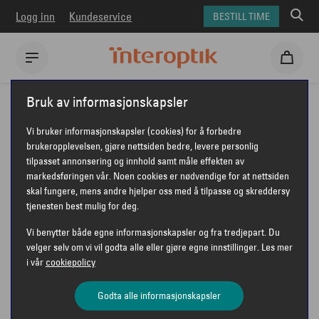
Logg inn
Kundeservice
BESTILL TIME
Interoptik
Øyehelse
Bruk av informasjonskapsler
Behandling av AMD med fotobiomodulasjon (PBM)
Vi bruker informasjonskapsler (cookies) for å forbedre
brukeropplevelsen, gjøre nettsiden bedre, levere personlig
ØYEHELSE
tilpasset annonsering og innhold samt måle effekten av
markedsføringen vår. Noen cookies er nødvendige for at nettsiden
BEHANDLING AV AMD
skal fungere, mens andre hjelper oss med å tilpasse og skreddersy
tjenesten best mulig for deg.
MED
Vi benytter både egne informasjonskapsler og fra tredjepart. Du
FOTOBIOMODULASJON
velger selv om vi vil godta alle eller gjøre egne innstillinger. Les mer
i vår
cookiepolicy
(PBM)
Godta alle informasjonskapsler