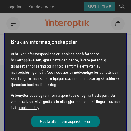
Logg inn
Kundeservice
BESTILL TIME
Interoptik
Øyehelseprodukter
Bruk av informasjonskapsler
ØYEHELSEPRODUKTER
Vi bruker informasjonskapsler (cookies) for å forbedre
brukeropplevelsen, gjøre nettsiden bedre, levere personlig
tilpasset annonsering og innhold samt måle effekten av
markedsføringen vår. Noen cookies er nødvendige for at nettsiden
skal fungere, mens andre hjelper oss med å tilpasse og skreddersy
9 PRODUKTER
tjenesten best mulig for deg.
Vi benytter både egne informasjonskapsler og fra tredjepart. Du
Vis bare nyheter
velger selv om vi vil godta alle eller gjøre egne innstillinger. Les mer
i vår
cookiepolicy
Sorter etter
Anbefalt
VIS FILTER
Godta alle informasjonskapsler