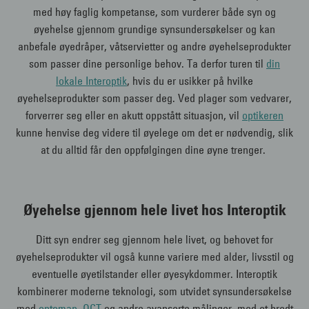
med høy faglig kompetanse, som vurderer både syn og
øyehelse gjennom grundige synsundersøkelser og kan
anbefale øyedråper, våtservietter og andre øyehelseprodukter
som passer dine personlige behov. Ta derfor turen til
din
lokale Interoptik
, hvis du er usikker på hvilke
øyehelseprodukter som passer deg. Ved plager som vedvarer,
forverrer seg eller en akutt oppstått situasjon, vil
optikeren
kunne henvise deg videre til øyelege om det er nødvendig, slik
at du alltid får den oppfølgingen dine øyne trenger.
Øyehelse gjennom hele livet hos Interoptik
Ditt syn endrer seg gjennom hele livet, og behovet for
øyehelseprodukter vil også kunne variere med alder, livsstil og
eventuelle øyetilstander eller øyesykdommer. Interoptik
kombinerer moderne teknologi, som utvidet synsundersøkelse
med
optomap
,
OCT
og andre avanserte målinger, med et bredt