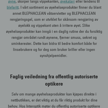
øyne
, skorper langs vippekanten,
øyekatarr
eller tendens til
blefaritt
. I vårt sortiment av øyehelseprodukter finner du blant
annet BLEPHACLEAN våtservietter og BLEPHACLEAN
rengjøringsgel, som er utviklet for skånsom rengjøring av
øyelokk og vippekant uten å irritere øyet. Slike
øyehelseprodukter kan inngå i en daglig rutine der du forsiktig
rengjør området rundt øynene, fjerner smuss, sekret og
sminkerester. Dette kan bidra til bedre komfort både for
linsebrukere og for deg som bruker briller eller ingen
synshjelpemidler.
Faglig veiledning fra offentlig autoriserte
optikere
Selv om mange øyehelseprodukter kan kjøpes direkte i
nettbutikken, er det viktig at du får riktig produkt for dine
behov. Hos Interoptik møter du offentlig autoriserte optikere