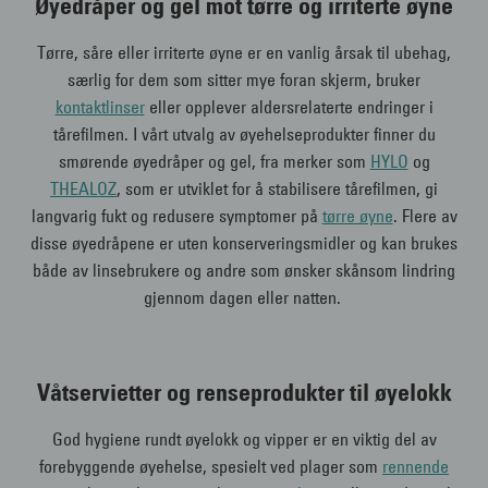
Øyedråper og gel mot tørre og irriterte øyne
Tørre, såre eller irriterte øyne er en vanlig årsak til ubehag,
særlig for dem som sitter mye foran skjerm, bruker
kontaktlinser
eller opplever aldersrelaterte endringer i
tårefilmen. I vårt utvalg av øyehelseprodukter finner du
smørende øyedråper og gel, fra merker som
HYLO
og
THEALOZ
, som er utviklet for å stabilisere tårefilmen, gi
langvarig fukt og redusere symptomer på
tørre øyne
. Flere av
disse øyedråpene er uten konserveringsmidler og kan brukes
både av linsebrukere og andre som ønsker skånsom lindring
gjennom dagen eller natten.
Våtservietter og renseprodukter til øyelokk
God hygiene rundt øyelokk og vipper er en viktig del av
forebyggende øyehelse, spesielt ved plager som
rennende