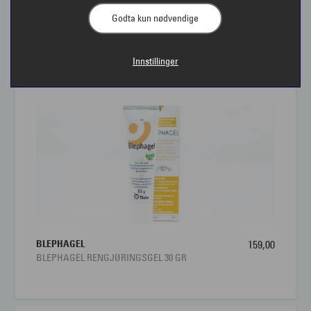
Godta kun nødvendige
Øyehelseprodukter | Interoptik
Innstillinger
Øyehelseprodukter kjøpt hos Interoptik er utviklet for
å gi dine øyne skånsom og effektiv pleie. I vårt
sortiment finner du blant annet øyedråper mot tørre
øyne, smørende øyegel og våtservietter til
øyelokksrengjøring. Øyehelseprodukter kan brukes til
å lindra irritasjon og ubehag ved flere øyetilstander. I
våre butikker møter du offentlig autoriserte optikere
med høy faglig kompetanse, som kan anbefale riktige
øyehelseprodukter for dine behov. Våre
BLEPHAGEL
159,00
medarbeidere kan hjelpe deg med produkter enten
BLEPHAGEL RENGJØRINGSGEL 30 GR
du bruker linser, briller eller bare ønsker å ta bedre
vare på dine øyne. Ditt syn er vårt ansvar, også
mellom synsundersøkelsene.