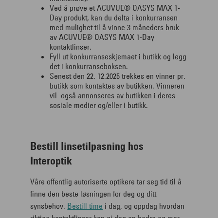
Ved å prøve et ACUVUE® OASYS MAX 1-
Day produkt, kan du delta i konkurransen
med mulighet til å vinne 3 måneders bruk
av ACUVUE® OASYS MAX 1-Day
kontaktlinser.
Fyll ut konkurranseskjemaet i butikk og legg
det i konkurranseboksen.
Senest den 22. 12.2025 trekkes en vinner pr.
butikk som kontaktes av butikken. Vinneren
vil også annonseres av butikken i deres
sosiale medier og/eller i butikk.
Bestill linsetilpasning hos
Interoptik
Våre offentlig autoriserte optikere tar seg tid til å
finne den beste løsningen for deg og ditt
synsbehov.
Bestill time
i dag, og oppdag hvordan
riktige kontaktlinser kan gi deg en bedre og mer