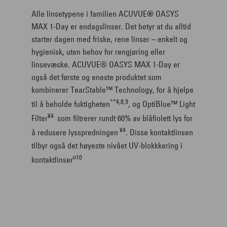
Alle linsetypene i familien ACUVUE
®
OASYS
MAX 1-Day er endagslinser. Det betyr at du alltid
starter dagen med friske, rene linser – enkelt og
hygienisk, uten behov for rengjøring eller
linsevæske. ACUVUE® OASYS MAX 1-Day er
også det første og eneste produktet som
kombinerer TearStable™ Technology, for å hjelpe
**4,8,9
til å beholde fuktigheten
, og OptiBlue™ Light
¥
4
Filter
som filtrerer rundt 60% av blåfiolett lys for
¥
4
å redusere lysspredningen
. Disse kontaktlinsen
tilbyr også det høyeste nivået UV-blokkkering i
¤10
kontaktlinser