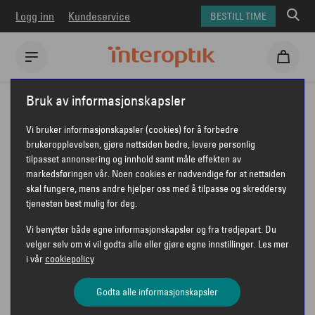
Logg inn
Kundeservice
BESTILL TIME
Interoptik
Om kontaktlinser
ACUVUE ® OASYS MAX
Bruk av informasjonskapsler
Vi bruker informasjonskapsler (cookies) for å forbedre
LINSER
brukeropplevelsen, gjøre nettsiden bedre, levere personlig
tilpasset annonsering og innhold samt måle effekten av
SLIK FINNER DU RIKTIG
markedsføringen vår. Noen cookies er nødvendige for at nettsiden
skal fungere, mens andre hjelper oss med å tilpasse og skreddersy
LINSER FRA ACUVUE®
tjenesten best mulig for deg.
OASYS MAX 1-DAY FOR
Vi benytter både egne informasjonskapsler og fra tredjepart. Du
velger selv om vi vil godta alle eller gjøre egne innstillinger. Les mer
DITT BEHOV
i vår
cookiepolicy
Godta alle informasjonskapsler