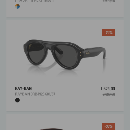
PRADA PR A07S 18N01T
4 670,00
-20%
RAY-BAN
1 624,00
RAYBAN 0RB4925 601/87
2 030,00
-30%