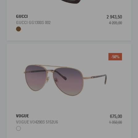
GUCCI
2 943,50
GUCCI GG1300S 002
4 205,00
-50%
VOGUE
675,00
VOGUE VO4290S 5152U6
1 350,00