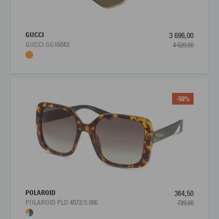
GUCCI
3 696,00
GUCCI GG1604S
4 620,00
-50%
POLAROID
364,50
POLAROID PLD 4072/S 086
729,00