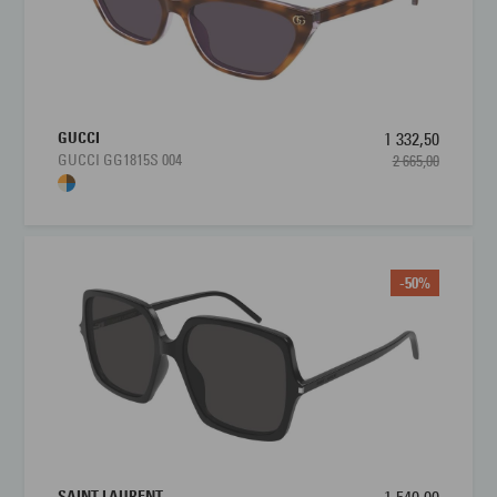
GUCCI
1 332,50
GUCCI GG1815S 004
2 665,00
-50%
SAINT LAURENT
1 540,00