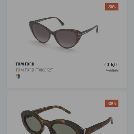
-50%
TOM FORD
2 015,00
TOM FORD FT0869 52T
4 030,00
-20%