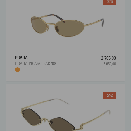
-30%
PRADA
2 765,00
PRADA PR A59S 5AK70G
3 950,00
-20%