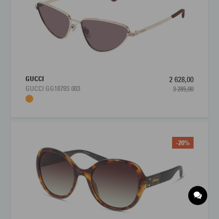
GUCCI
2 628,00
GUCCI GG1879S 003
3 285,00
-20%