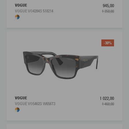
VOGUE
945,00
VOGUE VO4284S 518214
1 350,00
-30%
VOGUE
1 022,00
VOGUE VO5462S W656T3
1 460,00