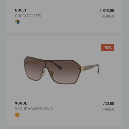
GUCCI
1 848,00
GUCCI GG1827S
3 080,00
-50%
VOGUE
730,00
VOGUE VO4302S 280/13
1 460,00