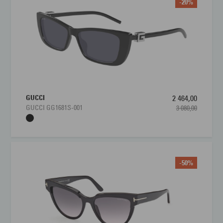
-20%
GUCCI
2 464,00
GUCCI GG1681S-001
3 080,00
-50%