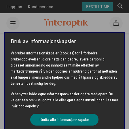
Logg inn
Kundeservice
BESTILL TIME
Interoptik
Våre tilbud
Solbrillekupp
Bruk av informasjonskapsler
Vi bruker informasjonskapsler (cookies) for å forbedre
SOMMERSALG
brukeropplevelsen, gjøre nettsiden bedre, levere personlig
tilpasset annonsering og innhold samt måle effekten av
markedsføringen vår. Noen cookies er nødvendige for at nettsiden
skal fungere, mens andre hjelper oss med å tilpasse og skreddersy
tjenesten best mulig for deg.
Vi benytter både egne informasjonskapsler og fra tredjepart. Du
velger selv om vi vil godta alle eller gjøre egne innstillinger. Les mer
i vår
cookiepolicy
Godta alle informasjonskapsler