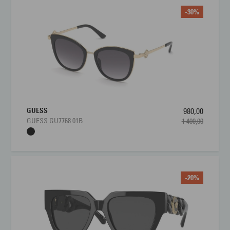
-30%
GUESS
980,00
GUESS GU7768 01B
1 400,00
-20%