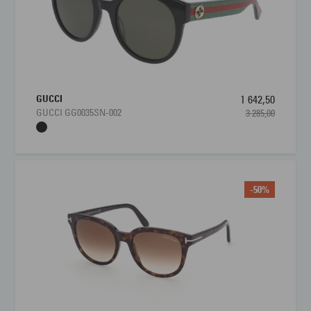
GUCCI
1 642,50
GUCCI GG0035SN-002
3 285,00
-50%