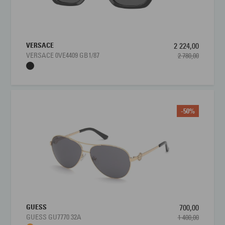
VERSACE
2 224,00
VERSACE 0VE4409 GB1/87
2 780,00
-50%
GUESS
700,00
GUESS GU7770 32A
1 400,00