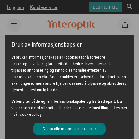
Logg inn
Kundeservice
BESTILL TIME
Interoptik
Forberedelser
12330
Bruk av informasjonskapsler
Vi bruker informasjonskapsler (cookies) for å forbedre
DIN TIME HOS
brukeropplevelsen, gjøre nettsiden bedre, levere personlig
tilpasset annonsering og innhold samt måle effekten av
INTEROPTIK
markedsføringen vår. Noen cookies er nødvendige for at nettsiden
skal fungere, mens andre hjelper oss med å tilpasse og skreddersy
tjenesten best mulig for deg.
Vi benytter både egne informasjonskapsler og fra tredjepart. Du
velger selv om vi vil godta alle eller gjøre egne innstillinger. Les mer
Kjære kunde!
i vår
cookiepolicy
Du har snart time hos din optiker hos Interoptik
Godta alle informasjonskapsler
Sjøhaug og Sande.