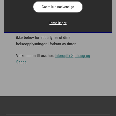
Godta kun nødvendige
Innstillinger
Vi ser frem til å møte deg. I denne omgang er det
ikke behov for at du fyller ut dine
helseopplysninger i forkant av timen.
Velkommen til oss hos
Interoptik Sjøhaug og
Sande