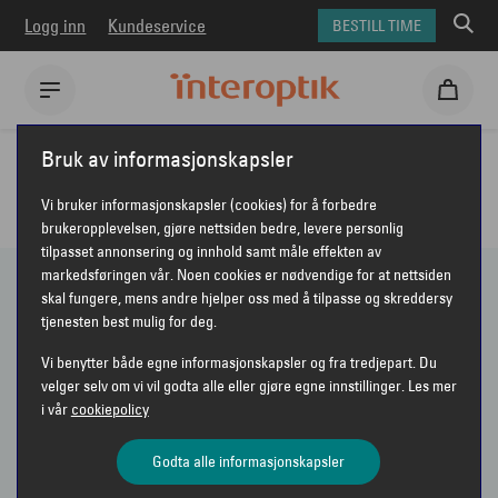
Logg inn
Kundeservice
BESTILL TIME
Interoptik
Briller
Persol
Bruk av informasjonskapsler
PERSOL BRILLER
Vi bruker informasjonskapsler (cookies) for å forbedre
brukeropplevelsen, gjøre nettsiden bedre, levere personlig
tilpasset annonsering og innhold samt måle effekten av
markedsføringen vår. Noen cookies er nødvendige for at nettsiden
skal fungere, mens andre hjelper oss med å tilpasse og skreddersy
tjenesten best mulig for deg.
Vis bare nyheter
Vi benytter både egne informasjonskapsler og fra tredjepart. Du
velger selv om vi vil godta alle eller gjøre egne innstillinger. Les mer
Sorter etter
Anbefalt
i vår
cookiepolicy
VIS FILTER
Godta alle informasjonskapsler