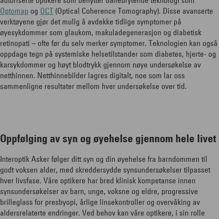
autoriserte optikere som benytter banebrytende teknologi som
Optomap
og
OCT
(Optical Coherence Tomography). Disse avanserte
verktøyene gjør det mulig å avdekke tidlige symptomer på
øyesykdommer som glaukom, makuladegenerasjon og diabetisk
retinopati – ofte før du selv merker symptomer. Teknologien kan også
oppdage tegn på systemiske helsetilstander som diabetes, hjerte- og
karsykdommer og høyt blodtrykk gjennom nøye undersøkelse av
netthinnen. Netthinnebilder lagres digitalt, noe som lar oss
sammenligne resultater mellom hver undersøkelse over tid.
Oppfølging av syn og øyehelse gjennom hele livet
Interoptik Asker følger ditt syn og din øyehelse fra barndommen til
godt voksen alder, med skreddersydde synsundersøkelser tilpasset
hver livsfase. Våre optikere har bred klinisk kompetanse innen
synsundersøkelser av barn, unge, voksne og eldre, progressive
brilleglass for presbyopi, årlige linsekontroller og overvåking av
aldersrelaterte endringer. Ved behov kan våre optikere, i sin rolle