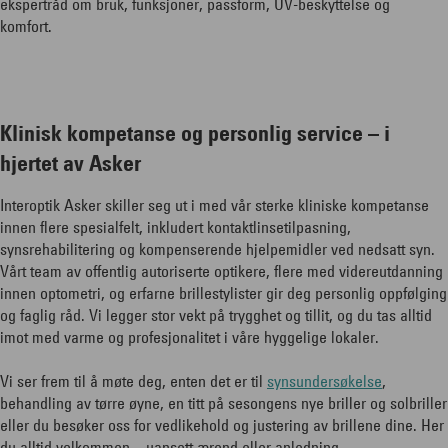
ekspertråd om bruk, funksjoner, passform, UV-beskyttelse og
komfort.
Klinisk kompetanse og personlig service – i
hjertet av Asker
Interoptik Asker skiller seg ut i med vår sterke kliniske kompetanse
innen flere spesialfelt, inkludert kontaktlinsetilpasning,
synsrehabilitering og kompenserende hjelpemidler ved nedsatt syn.
Vårt team av offentlig autoriserte optikere, flere med videreutdanning
innen optometri, og erfarne brillestylister gir deg personlig oppfølging
og faglig råd. Vi legger stor vekt på trygghet og tillit, og du tas alltid
imot med varme og profesjonalitet i våre hyggelige lokaler.
Vi ser frem til å møte deg, enten det er til
synsundersøkelse
,
behandling av tørre øyne, en titt på sesongens nye briller og solbriller
eller du besøker oss for vedlikehold og justering av brillene dine. Her
du alltid velkommen – uansett ærend eller anledning.