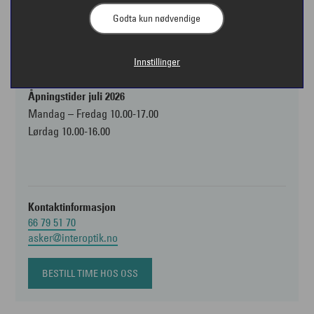
Godta kun nødvendige
Åpningstider
Mandag - fredag kl. 10:00 - 18:00
Lørdag 10:00 - 16:00
Innstillinger
Åpent fra kl 09:00 mandag-torsdag for synsundersøkelser
Åpningstider juli 2026
Mandag – Fredag 10.00-17.00
Lørdag 10.00-16.00
Kontaktinformasjon
66 79 51 70
asker@interoptik.no
BESTILL TIME HOS OSS