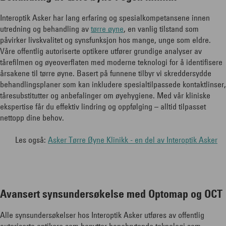
Interoptik Asker har lang erfaring og spesialkompetansene innen
utredning og behandling av
tørre øyne
, en vanlig tilstand som
påvirker livskvalitet og synsfunksjon hos mange, unge som eldre.
Våre offentlig autoriserte optikere utfører grundige analyser av
tårefilmen og øyeoverflaten med moderne teknologi for å identifisere
årsakene til tørre øyne. Basert på funnene tilbyr vi skreddersydde
behandlingsplaner som kan inkludere spesialtilpassede kontaktlinser,
tåresubstitutter og anbefalinger om øyehygiene. Med vår kliniske
ekspertise får du effektiv lindring og oppfølging – alltid tilpasset
nettopp dine behov.
Les også:
Asker Tørre Øyne Klinikk - en del av Interoptik Asker
Avansert synsundersøkelse med Optomap og OCT
Alle synsundersøkelser hos Interoptik Asker utføres av offentlig