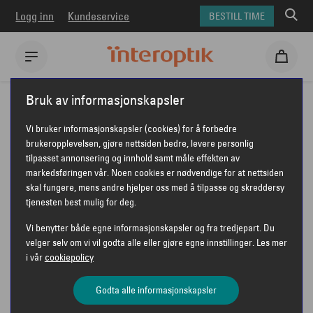
Logg inn
Kundeservice
BESTILL TIME
Interoptik
Bruk av informasjonskapsler
Vi bruker informasjonskapsler (cookies) for å forbedre
brukeropplevelsen, gjøre nettsiden bedre, levere personlig
tilpasset annonsering og innhold samt måle effekten av
INTEROPTIK ASKER
markedsføringen vår. Noen cookies er nødvendige for at nettsiden
skal fungere, mens andre hjelper oss med å tilpasse og skreddersy
tjenesten best mulig for deg.
Vi benytter både egne informasjonskapsler og fra tredjepart. Du
velger selv om vi vil godta alle eller gjøre egne innstillinger. Les mer
Interoptik Asker
i vår
cookiepolicy
Strøket 9
1383 Asker
Godta alle informasjonskapsler