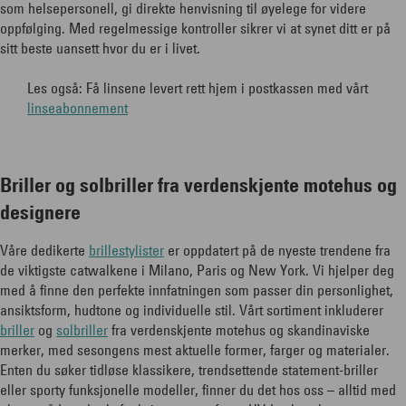
som helsepersonell, gi direkte henvisning til øyelege for videre
oppfølging. Med regelmessige kontroller sikrer vi at synet ditt er på
sitt beste uansett hvor du er i livet.
Les også: Få linsene levert rett hjem i postkassen med vårt
linseabonnement
Briller og solbriller fra verdenskjente motehus og
designere
Våre dedikerte
brillestylister
er oppdatert på de nyeste trendene fra
de viktigste catwalkene i Milano, Paris og New York. Vi hjelper deg
med å finne den perfekte innfatningen som passer din personlighet,
ansiktsform, hudtone og individuelle stil. Vårt sortiment inkluderer
briller
og
solbriller
fra verdenskjente motehus og skandinaviske
merker, med sesongens mest aktuelle former, farger og materialer.
Enten du søker tidløse klassikere, trendsettende statement-briller
eller sporty funksjonelle modeller, finner du det hos oss – alltid med