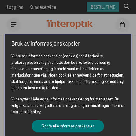
Logg inn
Kundeservice
BESTILL TIME
Interoptik
Solbriller
Prada solbriller
PRADA PR 65ZS
Bruk av informasjonskapsler
PRADA PR 65ZS
Vi bruker informasjonskapsler (cookies) for å forbedre
brukeropplevelsen, gjøre nettsiden bedre, levere personlig
tilpasset annonsering og innhold samt måle effekten av
markedsføringen vår. Noen cookies er nødvendige for at nettsiden
skal fungere, mens andre hjelper oss med å tilpasse og skreddersy
tjenesten best mulig for deg.
Vi benytter både egne informasjonskapsler og fra tredjepart. Du
velger selv om vi vil godta alle eller gjøre egne innstillinger. Les mer
i vår
cookiepolicy
Godta alle informasjonskapsler