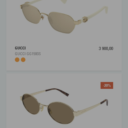
solbrillen et personlig uttrykk, og håndverket fra Prada
sikrer eksklusivitet.
Justerbare neseputer og optimal bredde på glass gjør
modellen behagelig for ulike ansiktsfasonger.
Solbrillen er et funksjonelt og moteriktig tilbehør.
GUCCI
3 900,00
Velg PRADA PR 65ZS hvis du ønsker en solbrille som
GUCCI GG1593S
kombinerer luksus, komfort, og moderne design med optimal
beskyttelse og kvalitet – et ikonisk valg fra et av verdens mest
anerkjente motehus.
Kjøp PRADA PR 65ZS hos Interoptik for enkel hjemlevering –
-20%
et smart valg for deg som setter pris på både kvalitet, komfort
og trendriktig uttrykk. Velg Prada og opplev prikken over i-en
på ditt antrekk, med en solbrille som varer langt utover
sesongen.