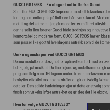
GUCCI GG1593S – En elegant solbrille fra Gucci
Solbrillen GUCCI GG1593S imponerer med sitt luksuriøse design
for deg som setter pris på italiensk håndverkskunst. Med en i
metall og delikate detaljer, gir modellen er raffinert uttrykk ti
denne solbrillen forener Gucci både tradisjon og innovative l
komfortabel og moderne form. GUCCI GG1593S har en klassi
som passer like godt til hverdagens antrekk som til de litt m
Unike egenskaper ved GUCCI GG1593S
Denne modellen er designet for optimal komfort med en pass
behagelig på ansiktet. De fine linjene og metallrammen gir sol
preg, somtidig som GG-logoen understreker merkevarens unik
beskytter effektivt mot solens stråler og gir en tydelig følels
detaljer. Den solide innfatningen gjør at dette er et valg som
finish som virkelig løfter antrekket og gir deg det lille ekstra.
Hvorfor velge GUCCI GG1593S?