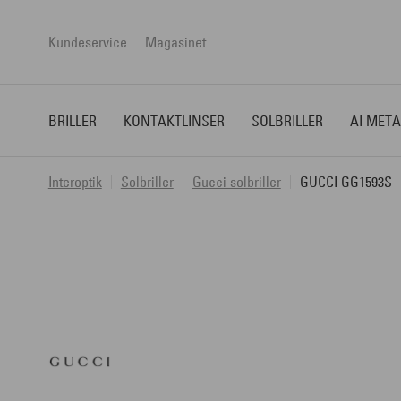
Kundeservice
Magasinet
BRILLER
KONTAKTLINSER
SOLBRILLER
AI META
Interoptik
Solbriller
Gucci solbriller
GUCCI GG1593S