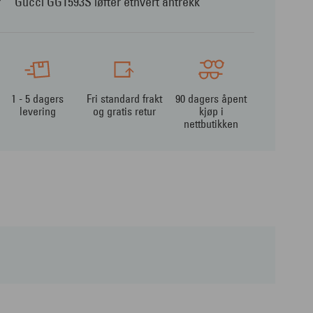
Gucci GG1593S løfter ethvert antrekk
1 - 5 dagers
Fri standard frakt
90 dagers åpent
levering
og gratis retur
kjøp i
nettbutikken