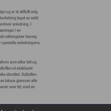
 og er et stilfullt valg
nnfatning laget av solid
l enhver anledning. I
øsninger i en
sk rektangulær fasong
er spesielle anledningene.
form som sitter lett og
brillen et eksklusivt
e identitet. Solbrillen
e av luksus gjennom alle
 varer over tid, med en