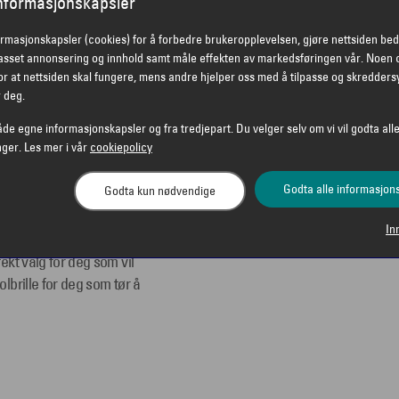
informasjonskapsler
ser til alle anledninger.
rig brukerglede i flere
ormasjonskapsler (cookies) for å forbedre brukeropplevelsen, gjøre nettsiden bed
passet annonsering og innhold samt måle effekten av markedsføringen vår. Noen 
r at nettsiden skal fungere, mens andre hjelper oss med å tilpasse og skredders
 og effektivitet.
r deg.
e en del av motebildet.
åde egne informasjonskapsler og fra tredjepart. Du velger selv om vi vil godta alle
nger. Les mer i vår
cookiepolicy
Godta alle informasjon
Godta kun nødvendige
ige og moderne personen
n italiensk design.
In
ttinger, enten du skal på
fekt valg for deg som vil
olbrille for deg som tør å