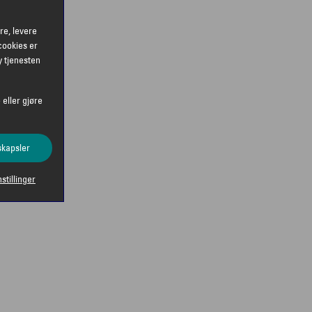
re, levere
cookies er
y tjenesten
 eller gjøre
skapsler
nstillinger