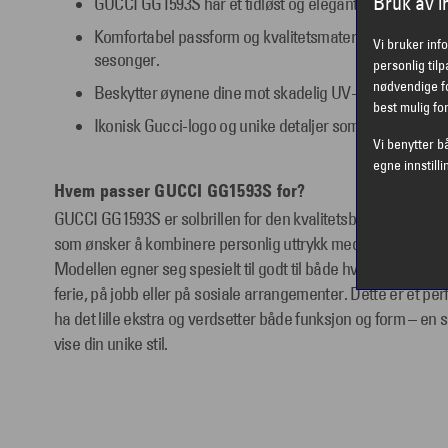
Bruk av 
GUCCI GG1593S har et tidløst og elegant design som pas
Komfortabel passform og kvalitetsmaterialer gir langva
Vi bruker inf
sesonger.
personlig til
nødvendige fo
Beskytter øynene dine mot skadelig UV-stråling med stil
best mulig fo
Ikonisk Gucci-logo og unike detaljer som alltid vil vær
Vi benytter b
egne innstilli
Hvem passer GUCCI GG1593S for?
GUCCI GG1593S er solbrillen for den kvalitetsbevisste, stil
som ønsker å kombinere personlig uttrykk med det beste inne
Modellen egner seg spesielt til godt til både hverdagslige se
ferie, på jobb eller på sosiale arrangementer. Dette er et per
ha det lille ekstra og verdsetter både funksjon og form – en s
vise din unike stil.