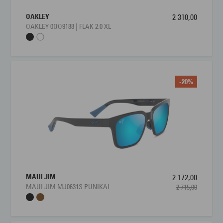
Hvem passer Oakley 0OO9431 Lateralis for?
Oakley 0OO9431 Lateralis passer for deg som vil ha en solbrille
OAKLEY
2 310,00
OAKLEY 0OO9188 | FLAK 2.0 XL
som kombinerer sportsytelse og hverdagsstil i én modell. Den
er spesielt godt egnet for herrer med aktiv livsstil, som ønsker
effektiv UV‑beskyttelse, stabil passform og god dekning under
løping, sykling, tur eller andre utendørsaktiviteter. Samtidig har
Lateralis et rent og moderne uttrykk som gjør den enkel å
-20%
bruke til hverdagsantrekk og avslappede settinger. Et perfekt
valg for deg som vil ha en solbrille som tåler tempo, gir tydelig
syn i varierende lys og samtidig ser stilsikker ut, både på
trening og til hverdags.
MAUI JIM
2 172,00
MAUI JIM MJ0631S PUNIKAI
2 715,00