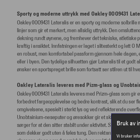
Sporty og moderne uttrykk med Oakley 0OO9431 Late
Oakley 0OO9431 Lateralis er en sporty og moderne solbrille
linjer som gir et markert, men allsidig uttrykk. Den omslutte
dekning rundt øynene, og fremhever det tekniske, atletiske pr
kraftig i ansiktet. Innfatningen er laget i slitesterkt og lett O
en robust, men komfortabel passform gjennom hele dagen, en
eller i byen. Den tydelige silhuetten gjør Lateralis til et godt 
ønsker en sportspreget brille som fortsatt ser stilren ut til hv
Oakley Lateralis leveres med Pizm-glass og Unobta
Oakley 0OO9431 Lateralis leveres med Prizm‑glass som gir ef
forbedret fargeopplevelse og bedre kontrast, slik at du ser fle
omgivelsene, spesielt i sterkt lys og ved reflekterende overfl
Unobtainium‑neseputer og øresokker gir et sklisikkert grep når
Bruk av 
sørger for at den sitter stabilt under aktivitet. Sportbrillen e
som dekker godt uten å føles tung. Den rektangulære forme
Vi bruker inf