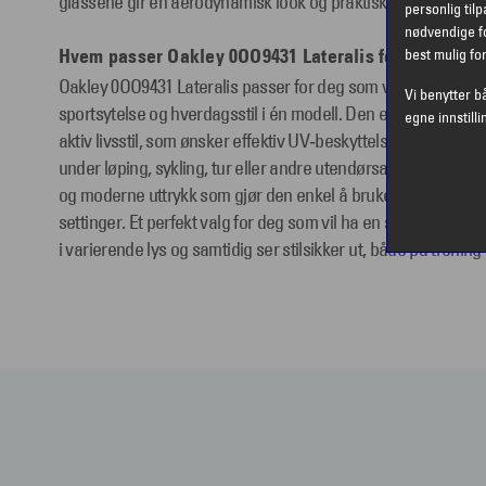
glassene gir en aerodynamisk look og praktisk skjerming mot s
personlig til
nødvendige fo
Hvem passer Oakley 0OO9431 Lateralis for?
best mulig fo
Oakley 0OO9431 Lateralis passer for deg som vil ha en solbr
Vi benytter b
sportsytelse og hverdagsstil i én modell. Den er spesielt god
egne innstilli
aktiv livsstil, som ønsker effektiv UV‑beskyttelse, stabil pa
under løping, sykling, tur eller andre utendørsaktiviteter. Sam
og moderne uttrykk som gjør den enkel å bruke til hverdags
settinger. Et perfekt valg for deg som vil ha en solbrille som t
i varierende lys og samtidig ser stilsikker ut, både på trening