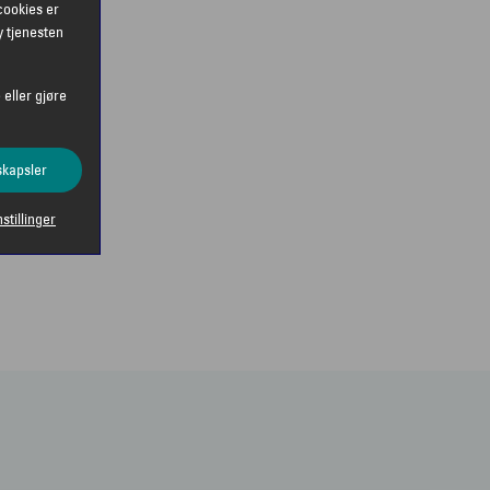
cookies er
y tjenesten
 eller gjøre
skapsler
nstillinger