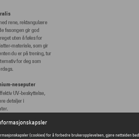
ralis
 med rene, rektangulære
nde fasongen gir god
eget uten å føles for
 Matter‑materiale, som gir
ten du er på trening, tur
alternativ for deg som
erdags.
inium-neseputer
fektiv UV‑beskyttelse,
re detaljer i
ater.
 brillen blir fuktig, og
informasjonskapsler
r en godt balansert modell
n og dyptliggende
ormasjonskapsler (cookies) for å forbedre brukeropplevelsen, gjøre nettsiden bed