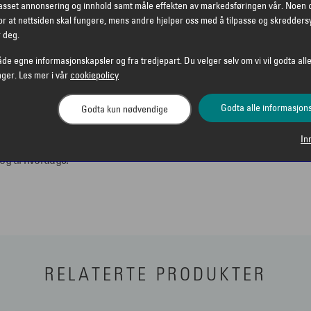
ollys fra flere vinkler.
passet annonsering og innhold samt måle effekten av markedsføringen vår. Noen 
r at nettsiden skal fungere, mens andre hjelper oss med å tilpasse og skredders
r deg.
ille som kombinerer
åde egne informasjonskapsler og fra tredjepart. Du velger selv om vi vil godta alle
t egnet for herrer med
nger. Les mer i vår
cookiepolicy
ssform og god dekning
tidig har Lateralis et rent
Godta alle informasjon
Godta kun nødvendige
antrekk og avslappede
In
åler tempo, gir tydelig syn
 og til hverdags.
RELATERTE PRODUKTER