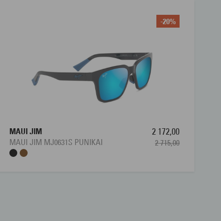
-20%
MAUI JIM
2 172,00
MAUI JIM MJ0631S PUNIKAI
2 715,00