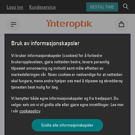
Logg inn
Kundeservice
BESTILL TIME
Interoptik
Fakta om briller
Bruk av informasjonskapsler
Hvilke briller passer din ansiktsform?
Briller til en oval ansiktsform
Vi bruker informasjonskapsler (cookies) for å forbedre
brukeropplevelsen, gjøre nettsiden bedre, levere personlig
BRILLER TIL EN OVAL
tilpasset annonsering og innhold samt måle effekten av
markedsføringen vår. Noen cookies er nødvendige for at nettsiden
ANSIKTSFORM
skal fungere, mens andre hjelper oss med å tilpasse og skreddersy
tjenesten best mulig for deg.
Vi benytter både egne informasjonskapsler og fra tredjepart. Du
velger selv om vi vil godta alle eller gjøre egne innstillinger. Les mer
i vår
cookiepolicy
Godta alle informasjonskapsler