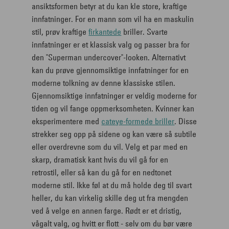
ansiktsformen betyr at du kan kle store, kraftige
innfatninger. For en mann som vil ha en maskulin
stil, prøv kraftige
firkantede
briller. Svarte
innfatninger er et klassisk valg og passer bra for
den "Superman undercover"-looken. Alternativt
kan du prøve gjennomsiktige innfatninger for en
moderne tolkning av denne klassiske stilen.
Gjennomsiktige innfatninger er veldig moderne for
tiden og vil fange oppmerksomheten. Kvinner kan
eksperimentere med
cateye-formede briller
. Disse
strekker seg opp på sidene og kan være så subtile
eller overdrevne som du vil. Velg et par med en
skarp, dramatisk kant hvis du vil gå for en
retrostil, eller så kan du gå for en nedtonet
moderne stil. Ikke føl at du må holde deg til svart
heller, du kan virkelig skille deg ut fra mengden
ved å velge en annen farge. Rødt er et dristig,
vågalt valg, og hvitt er flott - selv om du bør være