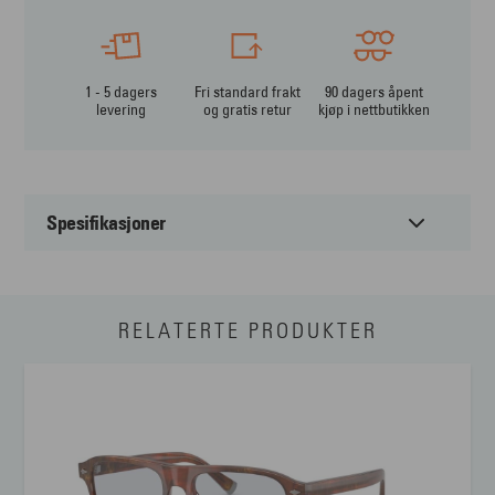
1 - 5 dagers
Fri standard frakt
90 dagers åpent
levering
og gratis retur
kjøp i nettbutikken
Spesifikasjoner
Passer til:
Herre
RELATERTE PRODUKTER
Form:
Rund
Farge:
Grå
Materiale:
Metal
Størrelse:
Medium