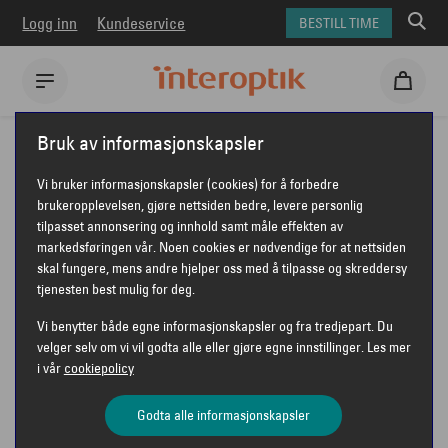
Logg inn
Kundeservice
BESTILL TIME
Interoptik
Briller
Seen briller
Seen SNOU5007
Bruk av informasjonskapsler
SEEN SNOU5007
Vi bruker informasjonskapsler (cookies) for å forbedre
brukeropplevelsen, gjøre nettsiden bedre, levere personlig
tilpasset annonsering og innhold samt måle effekten av
markedsføringen vår. Noen cookies er nødvendige for at nettsiden
SEEN
skal fungere, mens andre hjelper oss med å tilpasse og skreddersy
tjenesten best mulig for deg.
Vi benytter både egne informasjonskapsler og fra tredjepart. Du
velger selv om vi vil godta alle eller gjøre egne innstillinger. Les mer
i vår
cookiepolicy
Godta alle informasjonskapsler