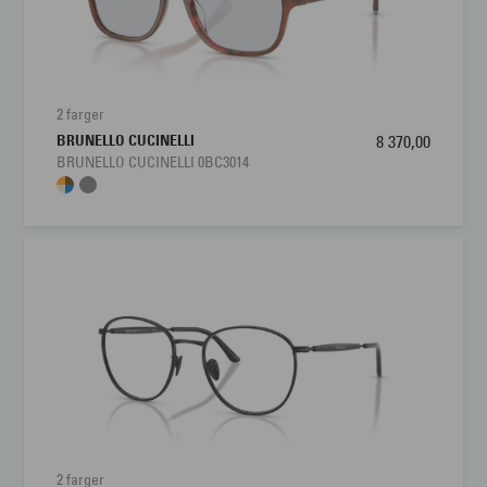
Brillens bredde
129 mm
Lengde stang
150 mm
2 farger
BRUNELLO CUCINELLI
8 370,00
Bredde glass
54 mm
BRUNELLO CUCINELLI 0BC3014
Høyde glass
51 mm
Nesebro
21 mm
2 farger