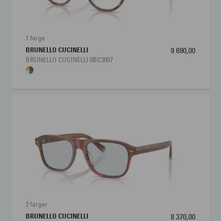
Brillens bredde
120 mm
Lengde stang
145 mm
1 farge
BRUNELLO CUCINELLI
9 690,00
Bredde glass
50 mm
BRUNELLO CUCINELLI 0BC3007
Høyde glass
43 mm
Nesebro
20 mm
2 farger
BRUNELLO CUCINELLI
8 370,00