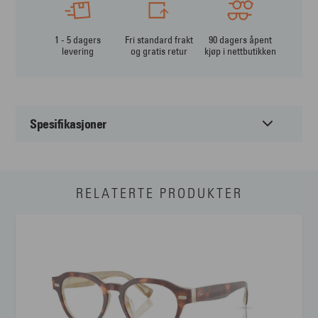
1 - 5 dagers
Fri standard frakt
90 dagers åpent
levering
og gratis retur
kjøp i nettbutikken
Spesifikasjoner
Passer til:
Herre
RELATERTE PRODUKTER
Form:
Rund
Farge:
Multi
Materiale:
Acetat
Størrelse:
Medium