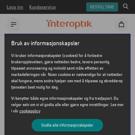
Logg inn
Kundeservice
BESTILL TIME
Interoptik
Briller
Giorgio Armani briller
Bruk av informasjonskapsler
GIORGIO ARMANI 0AR7125
Vi bruker informasjonskapsler (cookies) for å forbedre
GIORGIO ARMANI 0AR7125
brukeropplevelsen, gjøre nettsiden bedre, levere personlig
tilpasset annonsering og innhold samt måle effekten av
markedsføringen vår. Noen cookies er nødvendige for at nettsiden
skal fungere, mens andre hjelper oss med å tilpasse og skreddersy
tjenesten best mulig for deg.
Vi benytter både egne informasjonskapsler og fra tredjepart. Du
velger selv om vi vil godta alle eller gjøre egne innstillinger. Les mer
i vår
cookiepolicy
Godta alle informasjonskapsler