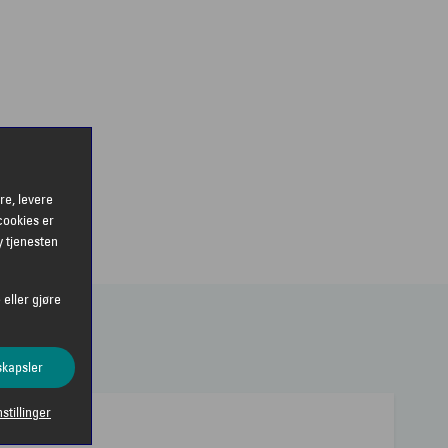
re, levere
cookies er
y tjenesten
 eller gjøre
skapsler
nstillinger