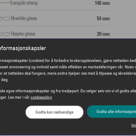
Lengde stang
140 mm
Bredde glass
54 mm
Høyde glass
39 mm
informasjonskapsler
Nesebro
17 mm
ormasjonskapsler (cookies) for å forbedre brukeropplevelsen, gjøre nettsiden bed
passet annonsering og innhold samt måle effekten av markedsføringen vår. Noen 
r at nettsiden skal fungere, mens andre hjelper oss med å tilpasse og skredders
r deg.
åde egne informasjonskapsler og fra tredjepart. Du velger selv om vi vil godta alle
nger. Les mer i vår
cookiepolicy
RELATERTE PRODUKTER
Godta alle informasjon
Godta kun nødvendige
In