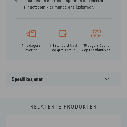
Innfatningen har rene linjer med en klassisk
silhuett som kler mange ansiktsformer.
1 - 5 dagers
Fri standard frakt
90 dagers åpent
levering
og gratis retur
kjøp i nettbutikken
Spesifikasjoner
Passer til:
Dame
RELATERTE PRODUKTER
Form:
Oval
Farge:
Multi