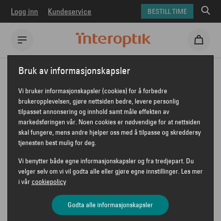
Logg inn
Kundeservice
BESTILL TIME
Interoptik
Briller
Prada briller
PRADA PR D03VU
Bruk av informasjonskapsler
PRADA PR D03VU
Vi bruker informasjonskapsler (cookies) for å forbedre
brukeropplevelsen, gjøre nettsiden bedre, levere personlig
tilpasset annonsering og innhold samt måle effekten av
markedsføringen vår. Noen cookies er nødvendige for at nettsiden
skal fungere, mens andre hjelper oss med å tilpasse og skreddersy
tjenesten best mulig for deg.
Vi benytter både egne informasjonskapsler og fra tredjepart. Du
velger selv om vi vil godta alle eller gjøre egne innstillinger. Les mer
i vår
cookiepolicy
Godta alle informasjonskapsler