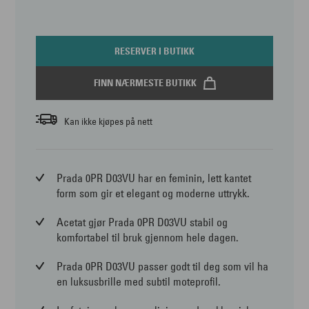
RESERVER I BUTIKK
FINN NÆRMESTE BUTIKK
Kan ikke kjøpes på nett
Prada 0PR D03VU har en feminin, lett kantet
form som gir et elegant og moderne uttrykk.
Acetat gjør Prada 0PR D03VU stabil og
komfortabel til bruk gjennom hele dagen.
Prada 0PR D03VU passer godt til deg som vil ha
en luksusbrille med subtil moteprofil.