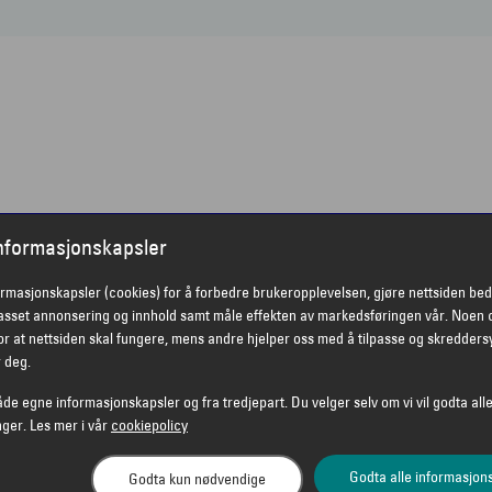
informasjonskapsler
ormasjonskapsler (cookies) for å forbedre brukeropplevelsen, gjøre nettsiden bed
passet annonsering og innhold samt måle effekten av markedsføringen vår. Noen 
r at nettsiden skal fungere, mens andre hjelper oss med å tilpasse og skredders
r deg.
åde egne informasjonskapsler og fra tredjepart. Du velger selv om vi vil godta alle
nger. Les mer i vår
cookiepolicy
Godta alle informasjon
Godta kun nødvendige