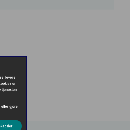
re, levere
cookies er
y tjenesten
 eller gjøre
skapsler