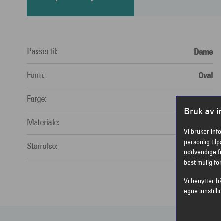
Passer til:
Dame
Form:
Oval
Farge:
Sort
Bruk av 
Materiale:
Acetate
Vi bruker inf
personlig til
Størrelse:
Medium
nødvendige fo
best mulig fo
Vi benytter b
egne innstilli