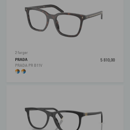
Materiale:
Acetat
Størrelse:
Liten
Brillens bredde
102 mm
Lengde stang
140 mm
2 farger
PRADA
5 810,00
Bredde glass
42 mm
PRADA PR B11V
Nesebro
18 mm