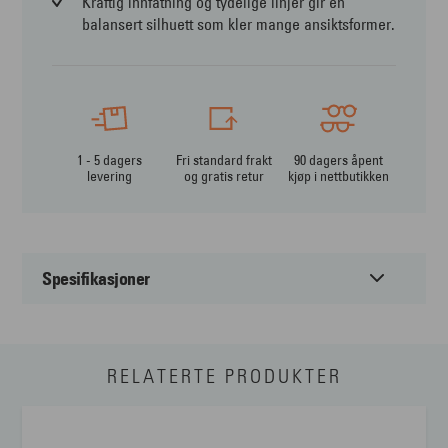
Kraftig innfatning og tydelige linjer gir en
balansert silhuett som kler mange ansiktsformer.
1 - 5 dagers
Fri standard frakt
90 dagers åpent
levering
og gratis retur
kjøp i nettbutikken
Spesifikasjoner
Passer til:
Dame
RELATERTE PRODUKTER
Form:
Firkantet
Farge:
Annet