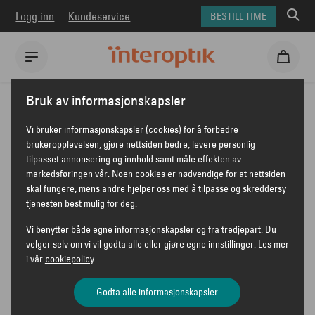
Logg inn
Kundeservice
BESTILL TIME
Interoptik
Briller
Prada briller
PRADA PR 17ZV
Bruk av informasjonskapsler
PRADA PR 17ZV
Vi bruker informasjonskapsler (cookies) for å forbedre
brukeropplevelsen, gjøre nettsiden bedre, levere personlig
tilpasset annonsering og innhold samt måle effekten av
markedsføringen vår. Noen cookies er nødvendige for at nettsiden
skal fungere, mens andre hjelper oss med å tilpasse og skreddersy
tjenesten best mulig for deg.
Vi benytter både egne informasjonskapsler og fra tredjepart. Du
velger selv om vi vil godta alle eller gjøre egne innstillinger. Les mer
i vår
cookiepolicy
Godta alle informasjonskapsler