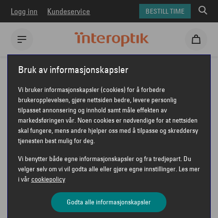
Logg inn
Kundeservice
BESTILL TIME
Interoptik
Briller
Prada briller
PRADA PR 17ZV
Bruk av informasjonskapsler
PRADA PR 17ZV
Vi bruker informasjonskapsler (cookies) for å forbedre
brukeropplevelsen, gjøre nettsiden bedre, levere personlig
tilpasset annonsering og innhold samt måle effekten av
markedsføringen vår. Noen cookies er nødvendige for at nettsiden
skal fungere, mens andre hjelper oss med å tilpasse og skreddersy
tjenesten best mulig for deg.
Vi benytter både egne informasjonskapsler og fra tredjepart. Du
velger selv om vi vil godta alle eller gjøre egne innstillinger. Les mer
i vår
cookiepolicy
Godta alle informasjonskapsler