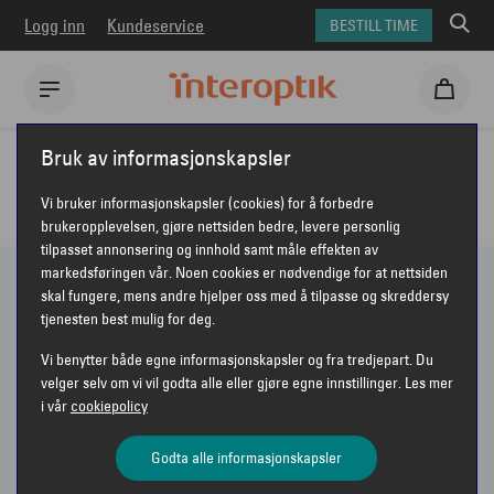
Logg inn
Kundeservice
BESTILL TIME
Interoptik
Briller
Bruk av informasjonskapsler
BRILLER FRA INTEROPTIK
Vi bruker informasjonskapsler (cookies) for å forbedre
brukeropplevelsen, gjøre nettsiden bedre, levere personlig
tilpasset annonsering og innhold samt måle effekten av
markedsføringen vår. Noen cookies er nødvendige for at nettsiden
skal fungere, mens andre hjelper oss med å tilpasse og skreddersy
461 PRODUKTER
tjenesten best mulig for deg.
Vi benytter både egne informasjonskapsler og fra tredjepart. Du
Vis bare nyheter
velger selv om vi vil godta alle eller gjøre egne innstillinger. Les mer
i vår
cookiepolicy
Sorter etter
Anbefalt
VIS FILTER
Godta alle informasjonskapsler