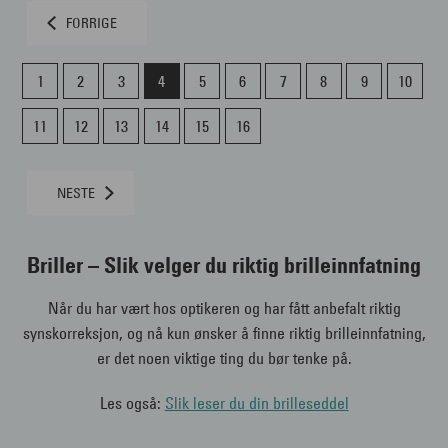
FORRIGE
1
2
3
4
5
6
7
8
9
10
11
12
13
14
15
16
NESTE
Briller
– Slik velger du riktig brilleinnfatning
Når du har vært hos optikeren og har fått anbefalt riktig
synskorreksjon, og nå kun ønsker å finne riktig brilleinnfatning,
er det noen viktige ting du bør tenke på.
Les også:
Slik leser du din brilleseddel