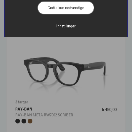
Godta kun nødvendige
Interoptik - briller
Innstillinger
Hos Interoptik finner du et stort utvalg
briller
av høy
kvalitet fra kjente merker. Våre dyktige optikere og
brillestylister hjelper deg å finne de beste brillene for
akkurat dine behov. Kanskje
progressive briller
er det
riktige for deg?
Her vises et representativt utvalg av våre innfatninger
som er tilgjengelig i våre butikker.
Veiledende pris på brillene er angitt uten glass.
3 farger
Briller bestilles i din
nærmeste Interoptik-butikk
slik
RAY-BAN
5 490,00
at du kan være trygg på at du får riktige glass og med
RAY-BAN META RW7002 SCRIBER
korrekt styrke i glassene dine.