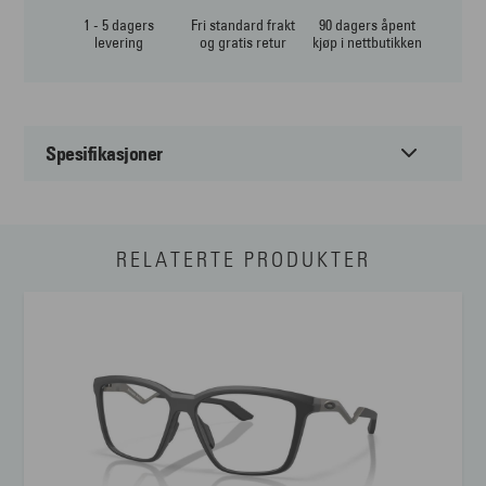
1 - 5 dagers
Fri standard frakt
90 dagers åpent
levering
og gratis retur
kjøp i nettbutikken
Spesifikasjoner
Passer til:
Unisex
RELATERTE PRODUKTER
Form:
Firkantet
Farge:
Brun
Materiale:
Injection
Størrelse:
Medium
Brillens bredde
118 mm