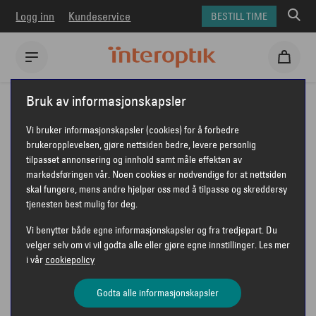
Logg inn
Kundeservice
BESTILL TIME
Interoptik
Briller
Ray-Ban briller
Ray-Ban 0RX7185
Bruk av informasjonskapsler
RAY-BAN 0RX7185
Vi bruker informasjonskapsler (cookies) for å forbedre
brukeropplevelsen, gjøre nettsiden bedre, levere personlig
tilpasset annonsering og innhold samt måle effekten av
markedsføringen vår. Noen cookies er nødvendige for at nettsiden
skal fungere, mens andre hjelper oss med å tilpasse og skreddersy
tjenesten best mulig for deg.
Vi benytter både egne informasjonskapsler og fra tredjepart. Du
velger selv om vi vil godta alle eller gjøre egne innstillinger. Les mer
i vår
cookiepolicy
Godta alle informasjonskapsler