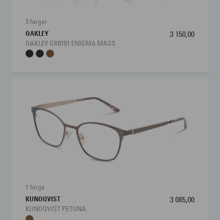
Lengde stang
145 mm
3 farger
OAKLEY
3 150,00
Bredde glass
50 mm
OAKLEY OX8191 ENIGMA MASS
Høyde glass
41 mm
Nesebro
18 mm
1 farge
KUNOQVIST
3 085,00
KUNOQVIST PETUNA