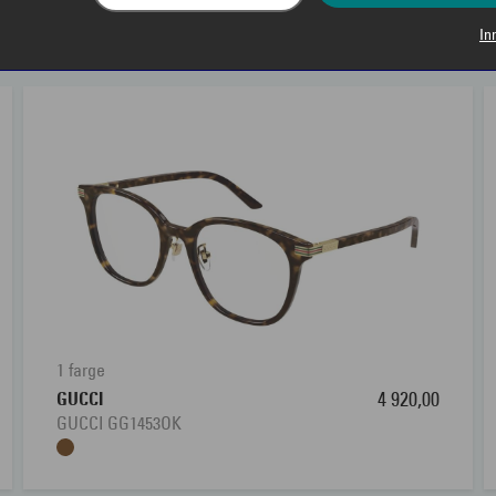
RELATERTE PRODUKTER
In
1 farge
GUCCI
4 920,00
GUCCI GG1453OK