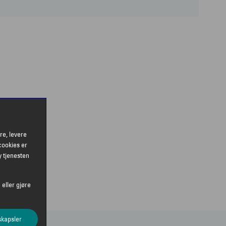
re, levere
cookies er
y tjenesten
 eller gjøre
skapsler