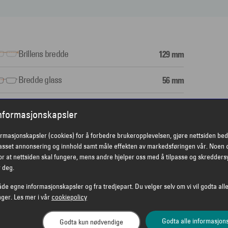
Brillens bredde
129 mm
Bredde glass
56 mm
Nesebro
17 mm
informasjonskapsler
ormasjonskapsler (cookies) for å forbedre brukeropplevelsen, gjøre nettsiden bed
passet annonsering og innhold samt måle effekten av markedsføringen vår. Noen 
r at nettsiden skal fungere, mens andre hjelper oss med å tilpasse og skredders
r deg.
åde egne informasjonskapsler og fra tredjepart. Du velger selv om vi vil godta alle
nger. Les mer i vår
cookiepolicy
Godta alle informasjon
Godta kun nødvendige