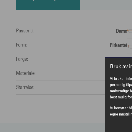
Passer til:
Dame
Form:
Firkantet
Farge:
Brun
Bruk av 
Materiale:
Plastic
Vi bruker inf
personlig til
Størrelse:
Large
nødvendige fo
best mulig fo
Vi benytter b
egne innstilli