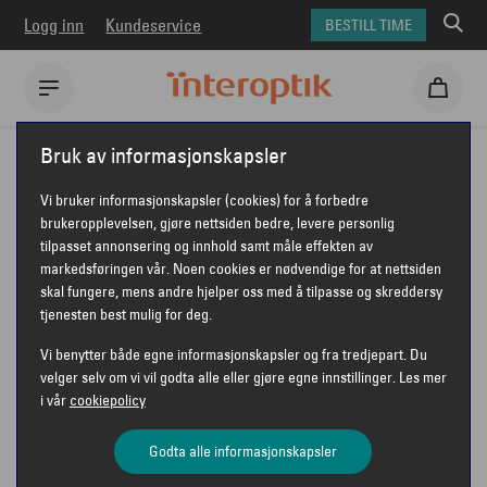
Logg inn
Kundeservice
BESTILL TIME
Interoptik
Solbriller
Ray-Ban solbriller
Bruk av informasjonskapsler
Ray-Ban RB4101 Jackie Ohh
Vi bruker informasjonskapsler (cookies) for å forbedre
RAY-BAN RB4101 JACKIE OHH
brukeropplevelsen, gjøre nettsiden bedre, levere personlig
tilpasset annonsering og innhold samt måle effekten av
markedsføringen vår. Noen cookies er nødvendige for at nettsiden
skal fungere, mens andre hjelper oss med å tilpasse og skreddersy
tjenesten best mulig for deg.
Vi benytter både egne informasjonskapsler og fra tredjepart. Du
velger selv om vi vil godta alle eller gjøre egne innstillinger. Les mer
i vår
cookiepolicy
Godta alle informasjonskapsler