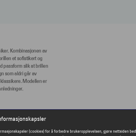
ssiker. Kombinasjonen av
llen et sofistikert og
 passform slik at brillen
ign som aldri går av
klassikere. Modellen er
 anledninger.
yebeskyttelse og en
informasjonskapsler
ektivt mot solen, slik at
omfort eller stil.
ormasjonskapsler (cookies) for å forbedre brukeropplevelsen, gjøre nettsiden bed
serte glass. Innfatningen