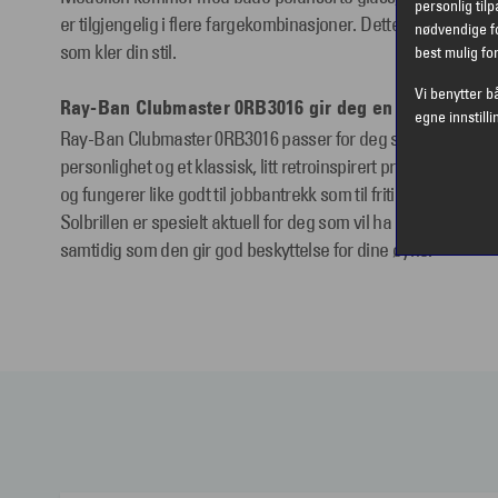
personlig til
er tilgjengelig i flere fargekombinasjoner. Dette gjør at du enk
nødvendige fo
som kler din stil.
best mulig fo
Vi benytter b
Ray-Ban Clubmaster 0RB3016 gir deg en markert og k
egne innstilli
Ray-Ban Clubmaster 0RB3016 passer for deg som ønsker en s
personlighet og et klassisk, litt retroinspirert preg. Modelle
og fungerer like godt til jobbantrekk som til fritid og mer py
Solbrillen er spesielt aktuell for deg som vil ha en solbrille som 
samtidig som den gir god beskyttelse for dine øyne.