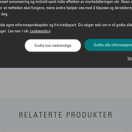
passet annonsering og innhold samt måle effekten av markedsføringen vår. Noen 
elt kan finne en solbrille
r at nettsiden skal fungere, mens andre hjelper oss med å tilpasse og skredders
r deg.
åde egne informasjonskapsler og fra tredjepart. Du velger selv om vi vil godta alle
lassisk stil
nger. Les mer i vår
cookiepolicy
olbrille med tydelig
n kler både dame og herre,
Godta alle informasjon
Godta kun nødvendige
ntede anledninger.
In
gir stilen din et løft,
RELATERTE PRODUKTER