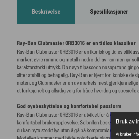
Beskrivelse
Spesifikasjoner
Ray-Ban Clubmaster 0RB3016 er en tidløs klassiker
Ray-Ban Clubmaster 0RB3016 er en ikonisk og tidløs stilkla
markert øvre ramme og metall i nedre del av rammen gir solbri
karaktersterkt uttrykk. De nøye tilpassede neseputene gir god
sitter stabilt og behagelig. Ray-Ban er kjent for ikoniske des
moten, og Clubmaster er en av merkets mest gjenkjennelige 
et funksjonelt og allsidig valg for både hverdag og spesielle
God øyebeskyttelse og komfortabel passform
Ray-Ban Clubmaster 0RB3016 er utviklet for å gi både god ø
Bruk av 
komfortabel brukeropplevelse. Solbrillen beskytter øynene eff
du kan nyte sterkt lys uten å gå på kompromiss med hverken k
Vi bruker inf
Modellen kommer med både polariserte glass, og ikke polari