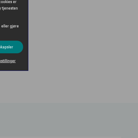
cookies er
y tjenesten
 eller gjøre
skapsler
nstillinger