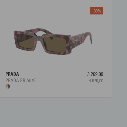
-30%
PRADA
3 269,00
PRADA PR A07S
4 670,00