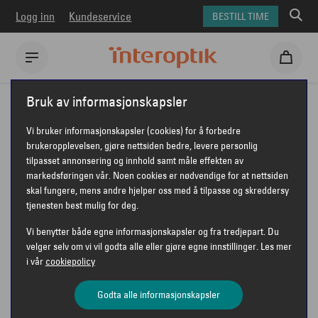
Logg inn
Kundeservice
BESTILL TIME
Interoptik
Solbriller
Oakley solbriller
Bruk av informasjonskapsler
Oakley Youth OJ9007 Holbrook XS
Vi bruker informasjonskapsler (cookies) for å forbedre
OAKLEY YOUTH OJ9007 HOLBROOK
brukeropplevelsen, gjøre nettsiden bedre, levere personlig
tilpasset annonsering og innhold samt måle effekten av
XS
markedsføringen vår. Noen cookies er nødvendige for at nettsiden
skal fungere, mens andre hjelper oss med å tilpasse og skreddersy
tjenesten best mulig for deg.
Vi benytter både egne informasjonskapsler og fra tredjepart. Du
velger selv om vi vil godta alle eller gjøre egne innstillinger. Les mer
i vår
cookiepolicy
Godta alle informasjonskapsler