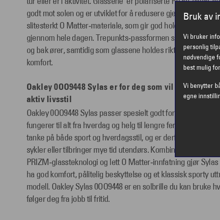
tur eller er i aktivitet. Glassene er polariserte Prizm‑glass,
godt mot solen og er utviklet for å redusere gjenskinn. Innfatn
Bruk av 
slitesterkt O Matter‑materiale, som gir god holdbarhet og e
Vi bruker inf
gjennom hele dagen. Trepunkts‑passformen sørger for at brill
personlig til
og bak ører, samtidig som glassene holdes riktig posisjonert 
nødvendige fo
komfort.
best mulig fo
Oakley 0OO9448 Sylas er for deg som vil kombinere
Vi benytter b
egne innstilli
aktiv livsstil
Oakley 0OO9448 Sylas passer spesielt godt for deg som ønsk
fungerer til alt fra hverdag og helg til lengre ferier og turer
tanke på både sport og hverdagsstil, og er derfor et naturlig 
sykler eller tilbringer mye tid utendørs. Kombinasjonen av kl
PRIZM‑glassteknologi og lett O Matter‑innfatning gjør Sylas til
ha god komfort, pålitelig beskyttelse og et klassisk sporty u
modell. Oakley Sylas 0OO9448 er en solbrille du kan bruke h
følger deg fra jobb til fritid.