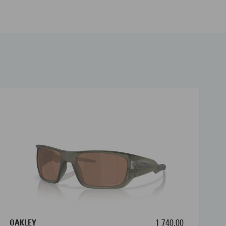
OAKLEY
1 740,00