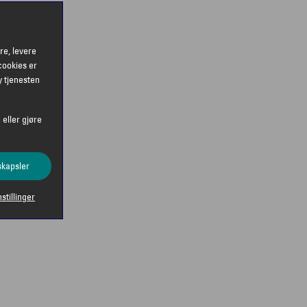
re, levere
cookies er
y tjenesten
 eller gjøre
skapsler
nstillinger