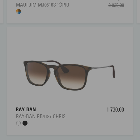
MAUI JIM MJ0616S 'ŌPIO
2 935,00
RAY-BAN
1 730,00
RAY-BAN RB4187 CHRIS