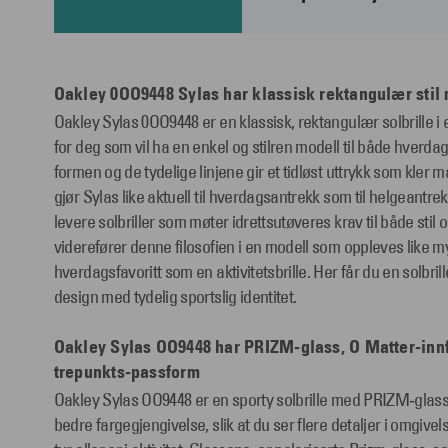
Oakley 0OO9448 Sylas har klassisk rektangulær stil 
Oakley Sylas 0OO9448 er en klassisk, rektangulær solbrille i 
for deg som vil ha en enkel og stilren modell til både hverdag
formen og de tydelige linjene gir et tidløst uttrykk som kler
gjør Sylas like aktuell til hverdagsantrekk som til helgeantrek
levere solbriller som møter idrettsutøveres krav til både stil 
viderefører denne filosofien i en modell som oppleves like 
hverdagsfavoritt som en aktivitetsbrille. Her får du en solbri
design med tydelig sportslig identitet.
Oakley Sylas OO9448 har PRIZM‑glass, O Matter‑inn
trepunkts‑passform
Oakley Sylas OO9448 er en sporty solbrille med PRIZM‑glass 
bedre fargegjengivelse, slik at du ser flere detaljer i omgivel