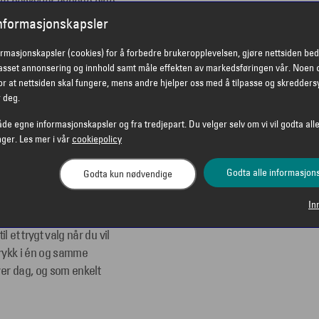
 som beskytter øynene dine
ingen er laget i lett og
informasjonskapsler
n behagelig passform
ormasjonskapsler (cookies) for å forbedre brukeropplevelsen, gjøre nettsiden bed
en hviler stabilt på nese
passet annonsering og innhold samt måle effekten av markedsføringen vår. Noen 
for optimalt syn og
r at nettsiden skal fungere, mens andre hjelper oss med å tilpasse og skredders
r deg.
 hverdagsbruk og en
åde egne informasjonskapsler og fra tredjepart. Du velger selv om vi vil godta alle
nger. Les mer i vår
cookiepolicy
er en solbrille som
Godta alle informasjon
Godta kun nødvendige
. Modellen er laget med
valg for deg som løper,
In
assisk design,
 et trygt valg når du vil
ttrykk i én og samme
ver dag, og som enkelt