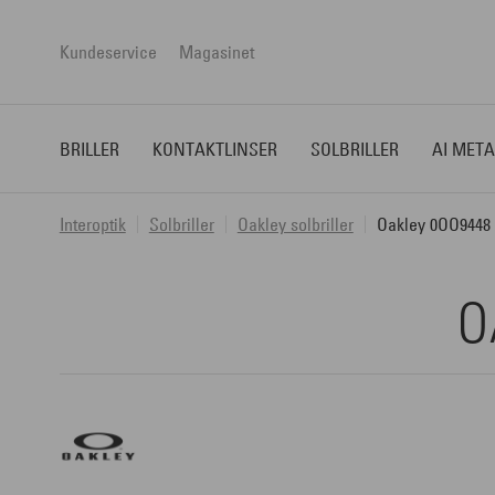
Kundeservice
Magasinet
BRILLER
KONTAKTLINSER
SOLBRILLER
AI META
Interoptik
Solbriller
Oakley solbriller
Oakley 0OO9448 
O