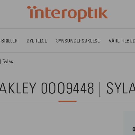
 BRILLER
ØYEHELSE
SYNSUNDERSØKELSE
VÅRE TILBU
| Sylas
AKLEY 0OO9448 | SYL