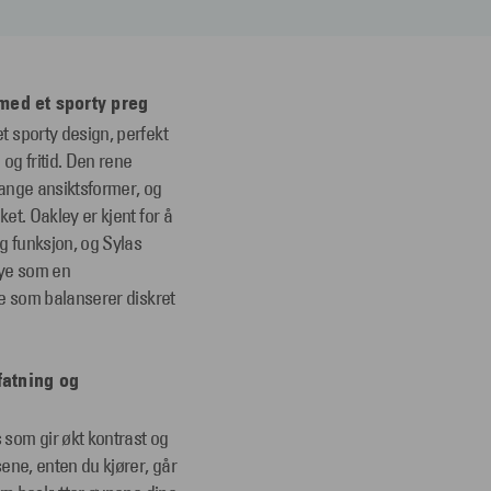
med et sporty preg
et sporty design, perfekt
 og fritid. Den rene
 mange ansiktsformer, og
ket. Oakley er kjent for å
og funksjon, og Sylas
mye som en
lle som balanserer diskret
fatning og
som gir økt kontrast og
sene, enten du kjører, går