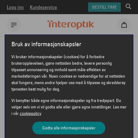
Logg inn
Kundeservice
BESTILL TIME
Interoptik
Solbriller
Oakley solbriller
Bruk av informasjonskapsler
Oakley 0OO9517 Stunt Devil
Vi bruker informasjonskapsler (cookies) for å forbedre
OAKLEY 0OO9517 STUNT DEVIL
brukeropplevelsen, gjøre nettsiden bedre, levere personlig
tilpasset annonsering og innhold samt måle effekten av
markedsføringen vår. Noen cookies er nødvendige for at nettsiden
skal fungere, mens andre hjelper oss med å tilpasse og skreddersy
tjenesten best mulig for deg.
Vi benytter både egne informasjonskapsler og fra tredjepart. Du
velger selv om vi vil godta alle eller gjøre egne innstillinger. Les mer
i vår
cookiepolicy
Godta alle informasjonskapsler