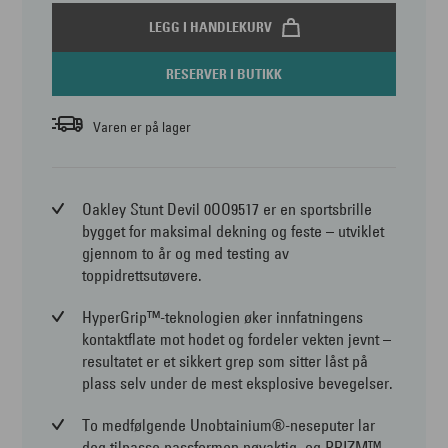
LEGG I HANDLEKURV
RESERVER I BUTIKK
Varen er på lager
Oakley Stunt Devil 0OO9517 er en sportsbrille
bygget for maksimal dekning og feste – utviklet
gjennom to år og med testing av
toppidrettsutøvere.
HyperGrip™-teknologien øker innfatningens
kontaktflate mot hodet og fordeler vekten jevnt –
resultatet er et sikkert grep som sitter låst på
plass selv under de mest eksplosive bevegelser.
To medfølgende Unobtainium®-neseputer lar
deg tilpasse passformen nøyaktig, og PRIZM™-