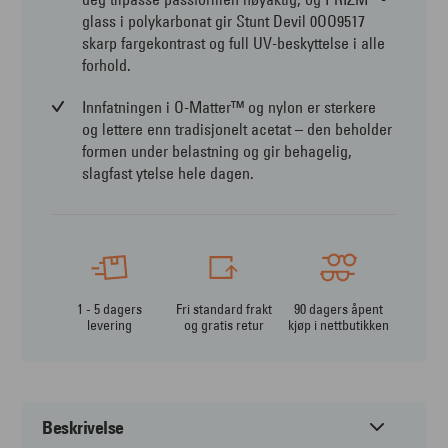
glass i polykarbonat gir Stunt Devil 0OO9517
skarp fargekontrast og full UV-beskyttelse i alle
forhold.
Innfatningen i O-Matter™ og nylon er sterkere
og lettere enn tradisjonelt acetat – den beholder
formen under belastning og gir behagelig,
slagfast ytelse hele dagen.
1 - 5 dagers
Fri standard frakt
90 dagers åpent
levering
og gratis retur
kjøp i nettbutikken
Beskrivelse