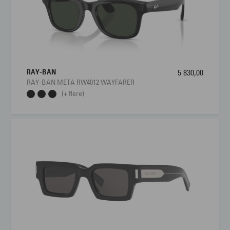
brillen føles som en integrert del av ditt utstyr. Oakley 0OO9517
Stunt Devil kombinerer dermed høyteknologisk grep, avansert
optikk og gjennomført sportsdesign, perfekt for deg som vil ha
en brille som holder følge med dine ambisjoner, enten du
trener, konkurrerer eller bare elsker fart og bevegelse.
RAY-BAN
5 830,00
RAY-BAN META RW4012 WAYFARER
(+ flere)