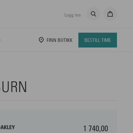
Logg inn
D
FINN BUTIKK
BESTILL TIME
BURN
1 740,00
OAKLEY