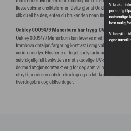
rundt hodet. Modellen sine dimensjoner gir en jevn og balan
Vi bruker inf
fleste voksne ansiktsformer. Dette gjør at Oakley 0OO9479 M
personlig til
slik du vil ha den, enten du bruker den noen timer eller hele
nødvendige fo
best mulig fo
Oakley 0OO9479 Manorburn har trygg UV‑beskyttelse 
Vi benytter b
Oakley 0OO9479 Manorburn kan leveres med Prizm‑glass som 
egne innstilli
fremheve detaljer, farger og kontrast i omgivelsene, slik at du
varierende lys. Glassene er laget i polykarbonat for lav vekt 
selvfølgelig full beskyttelse mot skadelige UV‑stråler. Oak
dermed et gjennomtenkt valg for deg som vil ha en allsidig so
uttrykk, moderne optisk teknologi og en lett konstruksjon s
hverdagsbruk og aktive dager.