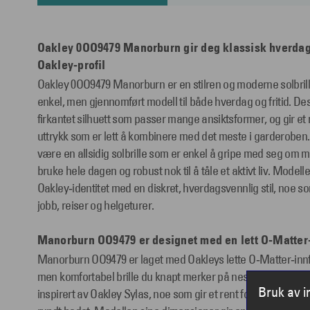
Oakley 0OO9479 Manorburn gir deg klassisk hverdag
Oakley‑profil
Oakley 0OO9479 Manorburn er en stilren og moderne solbril
enkel, men gjennomført modell til både hverdag og fritid. Des
firkantet silhuett som passer mange ansiktsformer, og gir et
uttrykk som er lett å kombinere med det meste i garderoben.
være en allsidig solbrille som er enkel å gripe med seg om 
bruke hele dagen og robust nok til å tåle et aktivt liv. Modell
Oakley‑identitet med en diskret, hverdagsvennlig stil, noe som 
jobb, reiser og helgeturer.
Manorburn OO9479 er designet med en lett O‑Matter
Manorburn OO9479 er laget med Oakleys lette O‑Matter‑innfa
men komfortabel brille du knapt merker på nesen. Innfatninge
Bruk av 
inspirert av Oakley Sylas, noe som gir et rent formspråk og en 