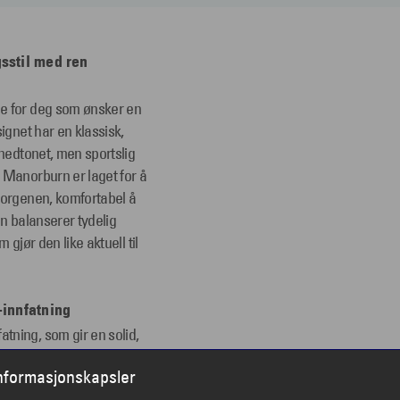
sstil med ren
le for deg som ønsker en
ignet har en klassisk,
 nedtonet, men sportslig
 Manorburn er laget for å
morgenen, komfortabel å
en balanserer tydelig
gjør den like aktuell til
-innfatning
tning, som gir en solid,
n har en rett stanglinje
informasjonskapsler
følelse av stabilitet