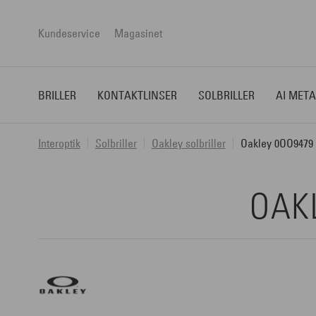
Kundeservice
Magasinet
BRILLER
KONTAKTLINSER
SOLBRILLER
AI META
Interoptik
Solbriller
Oakley solbriller
Oakley 0OO9479
OAK