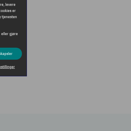
re, levere
cookies er
y tjenesten
 eller gjøre
skapsler
nstillinger