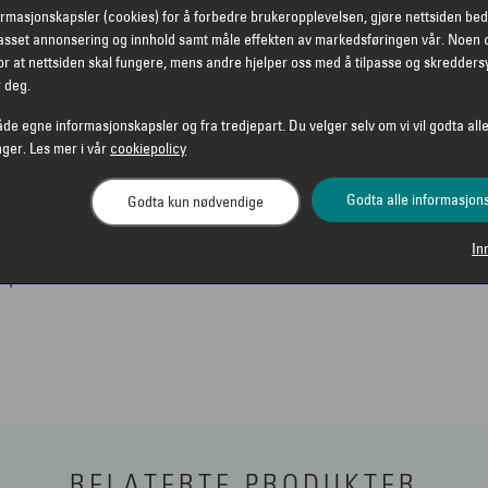
sert passform for de
ormasjonskapsler (cookies) for å forbedre brukeropplevelsen, gjøre nettsiden bed
anorburn sitter akkurat
passet annonsering og innhold samt måle effekten av markedsføringen vår. Noen 
 dagen.
r at nettsiden skal fungere, mens andre hjelper oss med å tilpasse og skredders
r deg.
for allsidig bruk
åde egne informasjonskapsler og fra tredjepart. Du velger selv om vi vil godta alle
er utviklet for å
nger. Les mer i vår
cookiepolicy
 ser tydeligere i
og høy slagstyrke, og gir
Godta alle informasjon
Godta kun nødvendige
ley 0OO9479 Manorburn er
In
lbrille med klassisk
om passer både
RELATERTE PRODUKTER