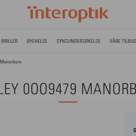
 BRILLER
ØYEHELSE
SYNSUNDERSØKELSE
VÅRE TILBU
 Manorburn
LEY 0OO9479 MANOR