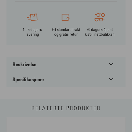
1 - 5 dagers
Fri standard frakt
90 dagers åpent
levering
og gratis retur
kjøp i nettbutikken
Beskrivelse
Spesifikasjoner
Miu Miu MU 09WS er en sofistikert statement-solbrille
Miu Miu MU 09WS er en distinkt solbrille med rektangulær
innfatning som gir et moderne, grafisk og sofistikert uttrykk.
Passer til:
Dame
Innfatningen er laget i acetat, et kvalitetsmateriale som gir
RELATERTE PRODUKTER
Farge på glass:
Brun
både god holdbarhet og en behagelig, solid følelse når du har
brillen på. Miu Miu er kjent for dristige, moteriktige design og
Form:
Firkantet
en leken, luksuriøs estetikk, og MU 09WS er et tydelig