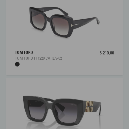
eksempel på merkets kreative tilnærming til form og volum.
Farge:
Multi
Den brede fasongen og tydelige silhuetten gjør solbrillen til et
markant tilbehør som løfter selv et enkelr hverdagsantrekk.
Størrelse:
Medium
Miu Miu MU 09WS er med andre ord en modell for deg som
Brillens bredde
128 mm
vil kombinere italiensk high fashion med et samtidig og
karaktersterkt uttrykk.
Lengde stang
135 mm
Miu Miu MU 09WS har en gjennomført passform med
TOM FORD
5 210,00
Bredde glass
53 mm
god komfort i hverdagen
TOM FORD FT1220 CARLA-02
Miu Miu MU 09WS er ikke bare et motestatement, men også
Nesebro
22 mm
en solbrille som er laget for komfortabel bruk gjennom dagen.
Acetatinnfatningen gjør det mulig å forme en presis passform,
og den brede profilen gir en stabil følelse på nesen uten å
oppleves for tung. Den rektangulære formen gir god dekning
foran øynene, samtidig som den grafiske fasongen sitter godt
på ansiktet og følger konturene på en flatterende måte.
Kvalitetsglassene gir god beskyttelse i sterkt lys, slik at du får
et behagelig og avslappet synsbilde som fungerer både i