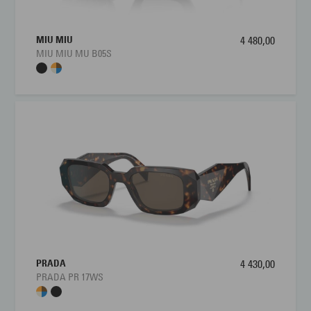
byen, på ferie og på utekaféer.
Miu Miu MU 09WS er for deg som setter pris på mote i
MIU MIU
4 480,00
hverdagen
MIU MIU MU B05S
Miu Miu MU 09WS passer perfekt for deg som ønsker en
solbrille som tydelig speiler en avansert, moteorientert stil.
Den markerte, rektangulære silhuetten kler deg som liker rene,
grafiske linjer og vil at solbrillen skal være en tydelig del av
antrekket, enten du går for minimalistiske basisplagg eller mer
gjennomførte fashion-looks. Modellen egner seg særlig godt
for deg som er kvalitetsbevisst og tiltrekkes av italiensk luksus
og trendorientert design. Miu Miu MU 09WS er dermed et
ideelt valg når du vil kombinere high fashion, tydelig form og
praktisk funksjon i én og samme solbrille, både til hverdags og
spesielle anledninger.
PRADA
4 430,00
PRADA PR 17WS