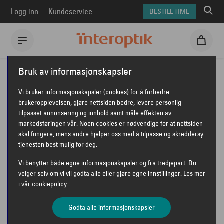
Logg inn
Kundeservice
BESTILL TIME
Interoptik
Solbriller
Maui Jim solbriller
Bruk av informasjonskapsler
Maui Jim MJ0433S Koki Beach
Vi bruker informasjonskapsler (cookies) for å forbedre
MAUI JIM MJ0433S KOKI BEACH
brukeropplevelsen, gjøre nettsiden bedre, levere personlig
tilpasset annonsering og innhold samt måle effekten av
markedsføringen vår. Noen cookies er nødvendige for at nettsiden
skal fungere, mens andre hjelper oss med å tilpasse og skreddersy
tjenesten best mulig for deg.
Vi benytter både egne informasjonskapsler og fra tredjepart. Du
velger selv om vi vil godta alle eller gjøre egne innstillinger. Les mer
i vår
cookiepolicy
Godta alle informasjonskapsler