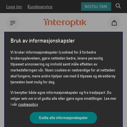
Logg inn
Kundeservice
BESTILL TIME
Interoptik
Solbriller
Jean Paul solbriller
JEAN PAUL JPS142
Bruk av informasjonskapsler
JEAN PAUL JPS142
Vi bruker informasjonskapsler (cookies) for å forbedre
brukeropplevelsen, gjøre nettsiden bedre, levere personlig
tilpasset annonsering og innhold samt måle effekten av
markedsføringen vår. Noen cookies er nødvendige for at nettsiden
JEAN PAUL
skal fungere, mens andre hjelper oss med å tilpasse og skreddersy
tjenesten best mulig for deg.
Vi benytter både egne informasjonskapsler og fra tredjepart. Du
velger selv om vi vil godta alle eller gjøre egne innstillinger. Les mer
i vår
cookiepolicy
Godta alle informasjonskapsler