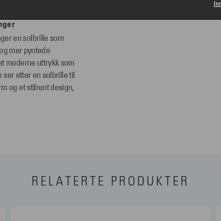
In
nger
er en solbrille som
r og mer pyntede
 et moderne uttrykk som
er etter en solbrille til
 og et stilrent design,
RELATERTE PRODUKTER