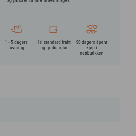
og passer til alle anledninger
1 - 5 dagers
Fri standard frakt
90 dagers åpent
levering
og gratis retur
kjøp i
nettbutikken