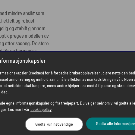
g med mindre ansikt som
i et lett og robust
gelig og stabilt gjennom
optik preges modellen av
ng etter sesong. De store
tet får en harmonisk
informasjonskapsler
g i solen
ormasjonskapsler (cookies) for å forbedre brukeropplevelsen, gjøre nettsiden bed
passet annonsering og innhold samt måle effekten av markedsføringen vår. Noen 
godt mot solen med sine
r at nettsiden skal fungere, mens andre hjelper oss med å tilpasse og skredders
mmersol og på lyse dager
r deg.
n dekker et større område
åde egne informasjonskapsler og fra tredjepart. Du velger selv om vi vil godta alle
il høy komfort selv ved
nger. Les mer i vår
cookiepolicy
leveres med UV-beskyttelse
å kompromiss med stil.
Godta alle informasjon
Godta kun nødvendige
g et klassisk motepreg på