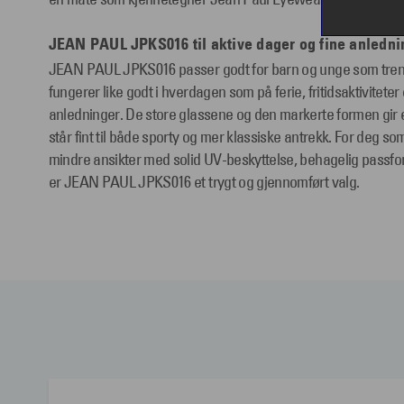
JEAN PAUL JPKS016 til aktive dager og fine anledni
JEAN PAUL JPKS016 passer godt for barn og unge som treng
fungerer like godt i hverdagen som på ferie, fritidsaktivitete
anledninger. De store glassene og den markerte formen gir
står fint til både sporty og mer klassiske antrekk. For deg som s
mindre ansikter med solid UV-beskyttelse, behagelig passform
er JEAN PAUL JPKS016 et trygt og gjennomført valg.