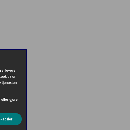
re, levere
cookies er
y tjenesten
 eller gjøre
skapsler