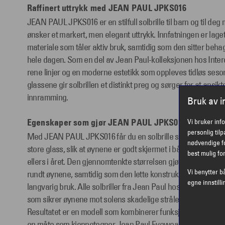
Raffinert uttrykk med JEAN PAUL JPKS016
JEAN PAUL JPKS016 er en stilfull solbrille til barn og til de
ønsker et markert, men elegant uttrykk. Innfatningen er laget 
materiale som tåler aktiv bruk, samtidig som den sitter beha
hele dagen. Som en del av Jean Paul-kolleksjonen hos Inter
rene linjer og en moderne estetikk som oppleves tidløs seso
glassene gir solbrillen et distinkt preg og sørger for at ansik
innramming.
Bruk av 
Egenskaper som gjør JEAN PAUL JPKS016 ekstra tryg
Vi bruker inf
personlig til
Med JEAN PAUL JPKS016 får du en solbrille som beskytter 
nødvendige fo
store glass, slik at øynene er godt skjermet i både sterk so
best mulig fo
ellers i året. Den gjennomtenkte størrelsen gjør at solbrille
Vi benytter b
rundt øynene, samtidig som den lette konstruksjonen bidrar t
egne innstilli
langvarig bruk. Alle solbriller fra Jean Paul hos Interoptik 
som sikrer øynene mot solens skadelige stråler, uten å gå p
Resultatet er en modell som kombinerer funksjon, komfort o
en måte som kjennetegner Jean Paul Eyewear.