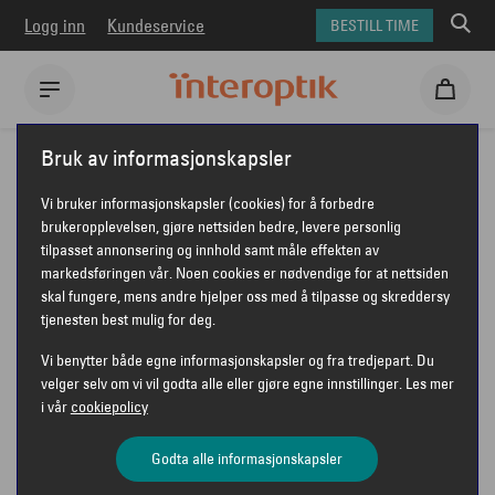
Logg inn
Kundeservice
BESTILL TIME
Interoptik
Solbriller
Gucci solbriller
GUCCI GG1579S
Bruk av informasjonskapsler
GUCCI GG1579S
Vi bruker informasjonskapsler (cookies) for å forbedre
brukeropplevelsen, gjøre nettsiden bedre, levere personlig
tilpasset annonsering og innhold samt måle effekten av
markedsføringen vår. Noen cookies er nødvendige for at nettsiden
skal fungere, mens andre hjelper oss med å tilpasse og skreddersy
tjenesten best mulig for deg.
Vi benytter både egne informasjonskapsler og fra tredjepart. Du
velger selv om vi vil godta alle eller gjøre egne innstillinger. Les mer
i vår
cookiepolicy
Godta alle informasjonskapsler