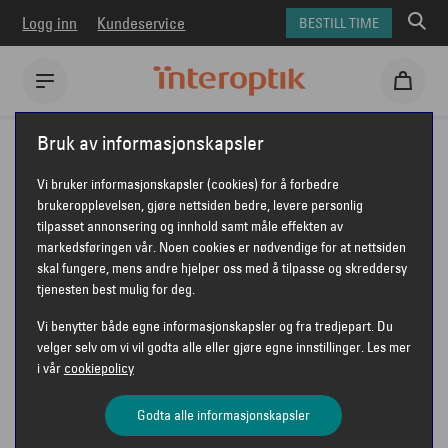
Logg inn
Kundeservice
BESTILL TIME
Interoptik
Solbriller
Gucci solbriller
GUCCI GG1337S
Bruk av informasjonskapsler
GUCCI GG1337S
Vi bruker informasjonskapsler (cookies) for å forbedre
brukeropplevelsen, gjøre nettsiden bedre, levere personlig
tilpasset annonsering og innhold samt måle effekten av
markedsføringen vår. Noen cookies er nødvendige for at nettsiden
skal fungere, mens andre hjelper oss med å tilpasse og skreddersy
tjenesten best mulig for deg.
Vi benytter både egne informasjonskapsler og fra tredjepart. Du
velger selv om vi vil godta alle eller gjøre egne innstillinger. Les mer
i vår
cookiepolicy
Godta alle informasjonskapsler