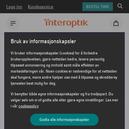
Logg inn
Kundeservice
BESTILL TIME
Interoptik
Solbriller
Brunello Cucinelli solbriller
Bruk av informasjonskapsler
Brunello Cucinelli BC4019S
Vi bruker informasjonskapsler (cookies) for å forbedre
BRUNELLO CUCINELLI BC4019S
brukeropplevelsen, gjøre nettsiden bedre, levere personlig
tilpasset annonsering og innhold samt måle effekten av
markedsføringen vår. Noen cookies er nødvendige for at nettsiden
skal fungere, mens andre hjelper oss med å tilpasse og skreddersy
BRUNELLO CUCINELLI
tjenesten best mulig for deg.
Vi benytter både egne informasjonskapsler og fra tredjepart. Du
velger selv om vi vil godta alle eller gjøre egne innstillinger. Les mer
i vår
cookiepolicy
Godta alle informasjonskapsler