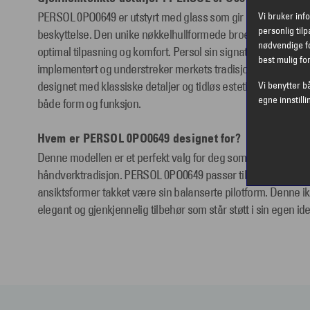
PERSOL 0PO0649 er utstyrt med glass som gir utmerket optis
Vi bruker inf
personlig til
beskyttelse. Den unike nøkkelhullformede broen og de fleksi
nødvendige fo
optimal tilpasning og komfort. Persol sin signaturdetalj, Perso
best mulig fo
implementert og understreker merkets tradisjon og kvalitet.
designet med klassiske detaljer og tidløs estetikk understrek
Vi benytter b
egne innstilli
både form og funksjon.
Hvem er PERSOL 0PO0649 designet for?
Denne modellen er et perfekt valg for deg som verdsetter tid
håndverktradisjon. PERSOL 0PO0649 passer til alle anledninge
ansiktsformer takket være sin balanserte pilotform. Denne ik
elegant og gjenkjennelig tilbehør som står støtt i sin egen ide