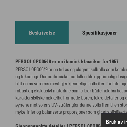
Beskrivelse
Spesifikasjoner
PERSOL 0PO0649 er en ikonisk klassiker fra 1957
PERSOL 0PO0649 er en tidløs og elegant solbrille som kombi
og teknologi. Denne ikoniske modellen ble opprinnelig design
blitt en av verdens mest gjenkjennelige solbriller. Innfatninge
robust og eksklusivt materiale som sikrer både holdbarhet o
karaktersistiske nøkkelhullformede boren, lekre detaljer og 
øynene mot solens UV-stråler gjør denne solbrillen til en stor
myke linjer og balanserte proporsjoner som gir et sofistikert o
Bruk av 
Gjennomtenkte detaljer i PERSOL 0PO0649