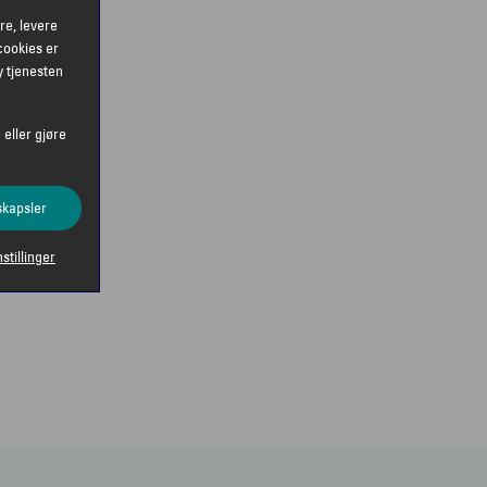
re, levere
cookies er
y tjenesten
 eller gjøre
skapsler
nstillinger