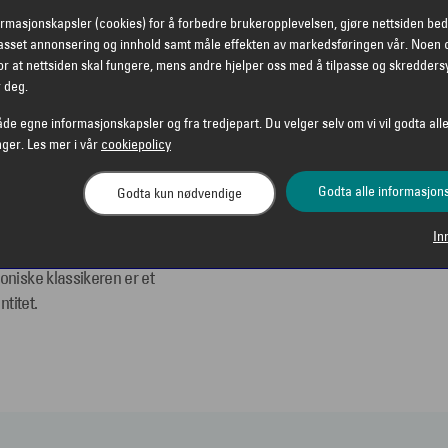
k klarhet og høy UV-
ormasjonskapsler (cookies) for å forbedre brukeropplevelsen, gjøre nettsiden bed
passet annonsering og innhold samt måle effekten av markedsføringen vår. Noen 
ble stengene sikrer
r at nettsiden skal fungere, mens andre hjelper oss med å tilpasse og skredders
l-sølvpilen, er lekkert
r deg.
 Det gjennomførte
er Persol sitt fokus på
åde egne informasjonskapsler og fra tredjepart. Du velger selv om vi vil godta alle
nger. Les mer i vår
cookiepolicy
Godta alle informasjon
Godta kun nødvendige
løs design og italiensk
In
r og kler de fleste
oniske klassikeren er et
ntitet.