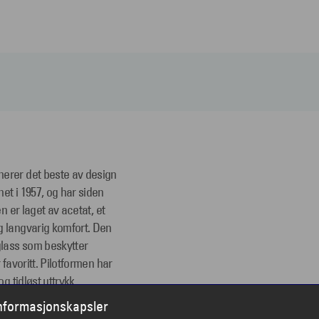
nerer det beste av design
et i 1957, og har siden
n er laget av acetat, et
g langvarig komfort. Den
glass som beskytter
 favoritt. Pilotformen har
g tidløst uttrykk.
informasjonskapsler